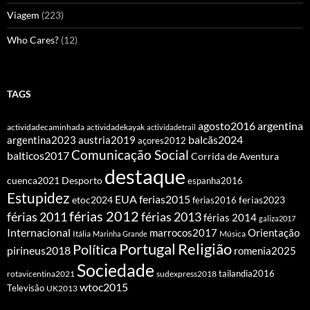
Viagem
(223)
Who Cares?
(12)
TAGS
agosto2016
argentina
actividadecaminhada
actividadekayak
actividadetrail
balcãs2024
argentina2023
austria2019
açores2012
Comunicação Social
balticos2017
Corrida de Aventura
destaque
cuenca2021
Desporto
espanha2016
Estupidez
EUA
ferias2015
etoc2024
ferias2016
ferias2023
férias 2012
férias 2011
férias 2013
férias 2014
galiza2017
Internacional
Orientação
marrocos2017
Itália
Marinha Grande
Música
Portugal
Religião
Política
pirineus2018
romenia2025
Sociedade
tailandia2016
rotavicentina2021
sudexpress2018
wtoc2015
Televisão
UK2013