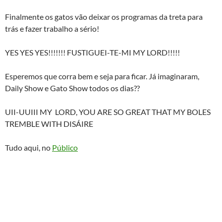
Finalmente os gatos vão deixar os programas da treta para
trás e fazer trabalho a sério!
YES YES YES!!!!!!! FUSTIGUEI-TE-MI MY LORD!!!!!
Esperemos que corra bem e seja para ficar. Já imaginaram,
Daily Show e Gato Show todos os dias??
UII-UUIII MY LORD, YOU ARE SO GREAT THAT MY BOLES
TREMBLE WITH DISÁIRE
Tudo aqui, no
Público