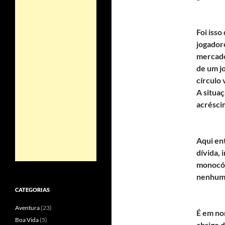
Foi iss
jogador
mercado
de um jo
círculo 
A situa
acrésci
Aqui en
dívida, 
monocórd
nenhuma
CATEGORIAS
Aventura
(23)
É em n
Boa Vida
(5)
abrigo d