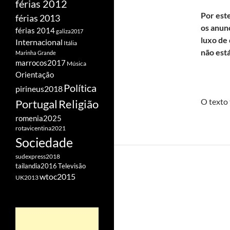
férias 2012
Por este
férias 2013
os anun
férias 2014
galiza2017
luxo de
Internacional
Itália
não está
Marinha Grande
marrocos2017
Música
Orientação
Política
pirineus2018
O texto 
Portugal
Religião
romenia2025
rotavicentina2021
Sociedade
sudexpress2018
tailandia2016
Televisão
wtoc2015
UK2013