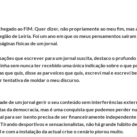
chegado ao FIM. Quer dizer, não propriamente ao meu fim, mas 
egião de Leiria. Foi um ano em que os meus pensamentos saíram
páginas físicas de um jornal.
sações que escrever para um jornal suscita, destaco o profund
 linha sem nunca ter recebido uma única indicação sobre o que p
cas que quis, disse as parvoíces que quis, escrevi mal e escrevi
r tentativa de moldar o meu discurso.
dade de um jornal gerir o seu conteúdo sem interferências exte
tas da democracia, mas é uma conquista que podemos perder num
al para ser isento precisa de ser financeiramente independente 
 Tirando desportivos e sensacionalistas, não há grande hábito d
 e com a instalação da actual crise o cenário piorou muito.