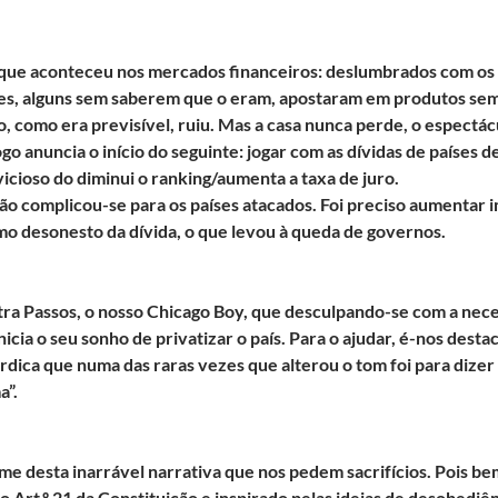
o que aconteceu nos mercados financeiros: deslumbrados com os p
es, alguns sem saberem que o eram, apostaram em produtos sem 
, como era previsível, ruiu. Mas a casa nunca perde, o espectác
go anuncia o início do seguinte: jogar com as dívidas de países 
vicioso do diminui o ranking/aumenta a taxa de juro.
ção complicou-se para os países atacados. Foi preciso aumentar 
mo desonesto da dívida, o que levou à queda de governos.
tra Passos, o nosso Chicago Boy, que desculpando-se com a nece
inicia o seu sonho de privatizar o país. Para o ajudar, é-nos des
ica que numa das raras vezes que alterou o tom foi para dizer “
”.
ome de
sta inarrável narrativa que nos pedem sacrifícios. Pois bem
o Art.º 21 da Constituição e inspirado pelas ideias de desobediên