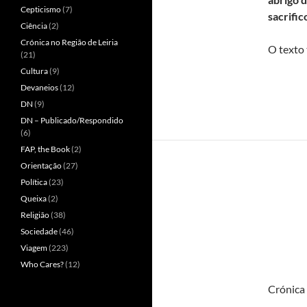
Cepticismo
(7)
sacrifi
Ciência
(2)
Crónica no Região de Leiria
O texto 
(21)
Cultura
(9)
Devaneios
(12)
DN
(9)
DN – Publicado/Respondido
(6)
FAP, the Book
(2)
Orientação
(27)
Política
(23)
Queixa
(2)
Religião
(38)
Sociedade
(46)
Viagem
(223)
Who Cares?
(12)
Crónica