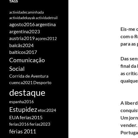
TAGS
actividadecaminhada
actividadekayak
actividadetrail
agosto2016
argentina
Eis-me 
argentina2023
com o R
austria2019
açores2012
para as 
balcãs2024
balticos2017
Das sen
Comunicação
final da
Social
as críti
Corrida de Aventura
qualque
cuenca2021
Desporto
destaque
espanha2016
A liber
Estupidez
conquis
etoc2024
EUA
ferias2015
Um jorn
ferias2016
ferias2023
vender.
férias 2011
Portugal