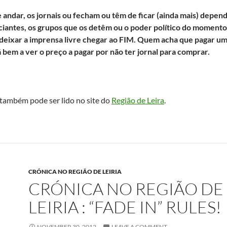
 andar, os jornais ou fecham ou têm de ficar (ainda mais) depen
ciantes, os grupos que os detêm ou o poder político do moment
 deixar a imprensa livre chegar ao FIM. Quem acha que pagar um
 bem a ver o preço a pagar por não ter jornal para comprar.
também pode ser lido no site do
Região de Leira
.
CRÓNICA NO REGIÃO DE LEIRIA
CRÓNICA NO REGIÃO DE
LEIRIA : “FADE IN” RULES!
NOVEMBER 30, 2012
LEAVE A COMMENT