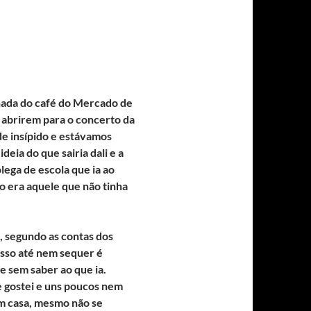
nada do café do Mercado de
s abrirem para o concerto da
de insípido e estávamos
eia do que sairia dali e a
lega de escola que ia ao
o era aquele que não tinha
a, segundo as contas dos
 isso até nem sequer é
e sem saber ao que ia.
e gostei e uns poucos nem
em casa, mesmo não se