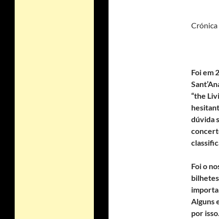
Crónica
Foi em 
Sant’An
“the Liv
hesitant
dúvida s
concert
classifi
Foi o no
bilhetes
importan
Alguns 
por isso