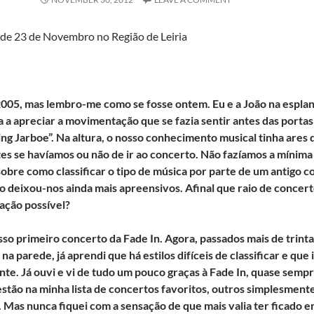
 de 23 de Novembro no Região de Leiria
2005, mas lembro-me como se fosse ontem. Eu e a João na espla
a a apreciar a movimentação que se fazia sentir antes das porta
ing Jarboe”. Na altura, o nosso conhecimento musical tinha ares 
es se havíamos ou não de ir ao concerto. Não fazíamos a mínima id
obre como classificar o tipo de música por parte de um antigo co
o deixou-nos ainda mais apreensivos. Afinal que raio de concert
cação possível?
sso primeiro concerto da Fade In. Agora, passados mais de trint
 na parede, já aprendi que há estilos difíceis de classificar e que
te. Já ouvi e vi de tudo um pouco graças à Fade In, quase sempr
estão na minha lista de concertos favoritos, outros simplesment
. Mas nunca fiquei com a sensação de que mais valia ter ficado 