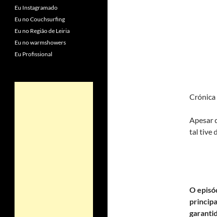
Eu Instagramado
Eu no Couchsurfing
Eu no Região de Leiria
Eu no warmshowers
Eu Profissional
Crónica 
Apesar d
tal tive
O episó
princip
garantid