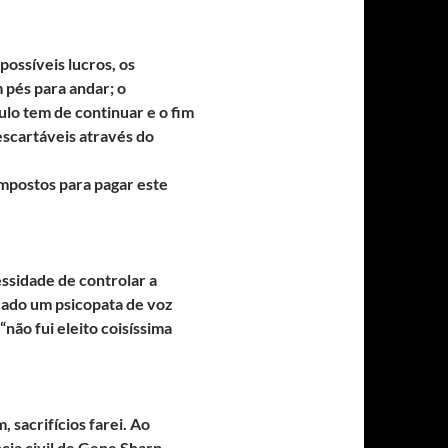
ossíveis lucros, os
pés para andar; o
ulo tem de continuar e o fim
descartáveis através do
impostos para pagar este
ssidade de controlar a
tacado um psicopata de voz
não fui eleito coisíssima
, sacrifícios farei. Ao
cia civil de Gene Sharp,