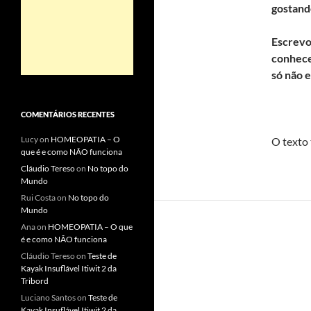
gostando
Escrevo
conhece
só não e
COMENTÁRIOS RECENTES
Lucy
on
HOMEOPATIA – O
O texto 
que é e como NÃO funciona
Cláudio Tereso
on
No topo do
Mundo
Rui Costa
on
No topo do
Mundo
Ana
on
HOMEOPATIA – O que
é e como NÃO funciona
Cláudio Tereso
on
Teste de
Kayak Insuflável Itiwit 2 da
Tribord
Luciano Santos
on
Teste de
Kayak Insuflável Itiwit 2 da