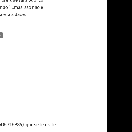
zendo “…mas isso não é
 e falsidade.
O
E
08318939), que se tem site