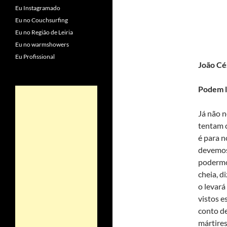
Eu Instagramado
Eu no Couchsurfing
Eu no Região de Leiria
Eu no warmshowers
Eu Profissional
João Cé
Podem 
Já não n
tentam 
é para n
devemos 
podermos
cheia, d
o levará
vistos e
conto de
mártires