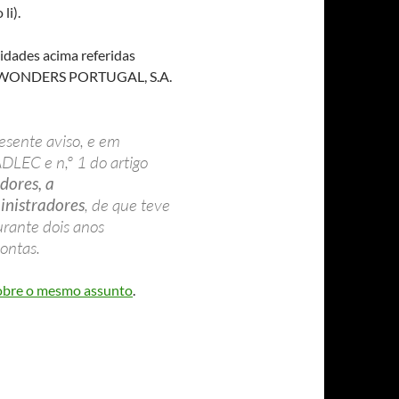
li).
idades acima referidas
EN WONDERS PORTUGAL, S.A.
esente aviso, e em
DLEC e n,º 1 do artigo
edores, a
nistradores
, de que teve
urante dois anos
ontas.
sobre o mesmo assunto
.