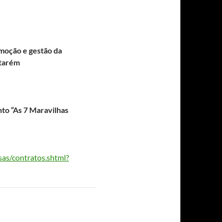
omoção e gestão da
ntarém
to “As 7 Maravilhas
as/contratos.shtml?