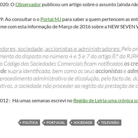
2020: O
Observador
publicou um artigo sobre o assunto (ainda não 
9: Ao consultar o o
Portal MJ
para saber a quem pertencem as ent
-me com esta informação de Março de 2016 sobre a NEW SEV
edores, sociedade, accionistas e administradores
:
Pelo pr
ento do disposto no número 4 e 5 e 7 do artigo 8.º do RJPA
o Código das Sociedades Comerciais ficam notificados
os cr
ade
supra
identificada, bem como os seus
accionistas
e
admi
o procedimento administrativo de dissolução, pelo facto de, d
tivos, a sociedade não proceder ao registo da prestação de c
012 : Há umas semanas escrevi no
Região de Leiria uma crónica 
POLÍTICA
PORTUGAL
SOCIEDADE
TELEVISÃO