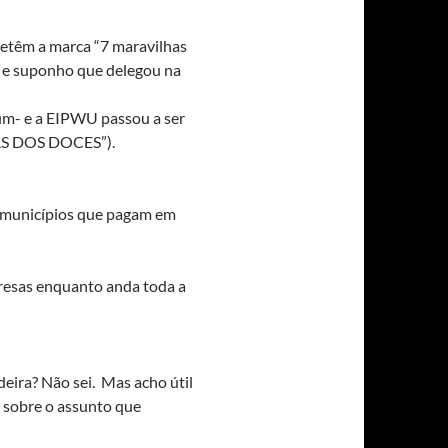
êm a marca “7 maravilhas
” e suponho que delegou na
im- e a EIPWU passou a ser
HAS DOS DOCES”).
os municípios que pagam em
resas enquanto anda toda a
eira? Não sei. Mas acho útil
 sobre o assunto que