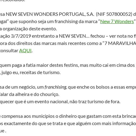
sa NEW SEVEN WONDERS PORTUGAL, S.A. (NIF 507800052) det
gal” que suponho seja um franchising da marca “
New 7 Wonders
 organização deste evento.
ização 3/7/2019 entretanto a NEW SEVEN… fechou – ver nota no f
tora dos direitos das marcas mais recentes como a “7 MARAVIL
onsultar
AQUI
.
quem paga a fatia maior destes festins, mas muito cai em cima d
, julgo eu, receitas de turismo.
sa de um negócio, um
franchising
,
que enche os bolsos a essas emp
falar da alheira e do chouriço.
quecer que é um evento nacional, não traz turismo de fora.
 compensa aos municípios o dinheiro que gastam com esta brincad
s exactamente do que se trata e que alguém com mais informação
ue .