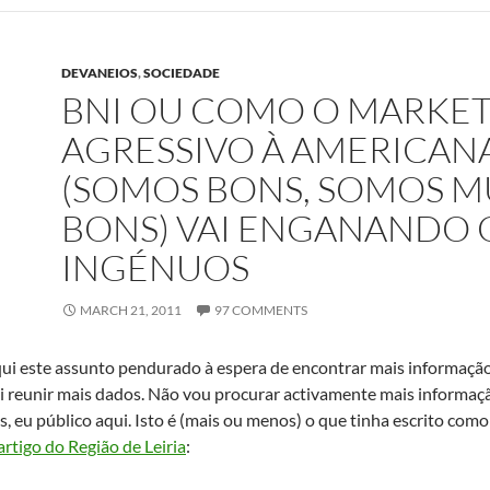
DEVANEIOS
,
SOCIEDADE
BNI OU COMO O MARKE
AGRESSIVO À AMERICAN
(SOMOS BONS, SOMOS M
BONS) VAI ENGANANDO 
INGÉNUOS
MARCH 21, 2011
97 COMMENTS
qui este assunto pendurado à espera de encontrar mais informaçã
 reunir mais dados. Não vou procurar activamente mais informaçã
, eu público aqui. Isto é (mais ou menos) o que tinha escrito co
artigo do Região de Leiria
: