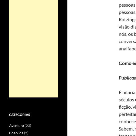
pessoas 
pessoas,
Ratzinge
visão di
nós, os 
convers
analfabe
Como es
Publica
É hilar
séculos 
ficção, 
perfeita
CATEGORIAS
conheceu
Aventura
(23)
Sabem, m
Boa Vida
(5)
textos s