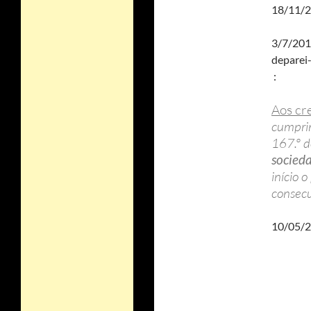
18/11/
3/7/201
deparei
:
Aos cr
cumprim
167.º d
socied
início 
consecu
10/05/2