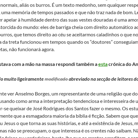
normais, aliás os burros. É um texto medonho, sem qualquer respe
 uma memória de tempos passados e que não traz nada de bom. Le
r apelar à humildade dentro das suas vestes douradas é uma amos
storcida do mundo: eles de barriga cheia com direito automático a
burros, que temos direito ao céu se aceitarmos caladinhos o que n
a da treta funcionou em tempos quando os “doutores” conseguia
tas, não funcionará agora.
tava com a mão na massa respondi também a
esta
crónica do A
do muito ligeiramente
modificado
abreviado na secção de leitores
iante ver Anselmo Borges, um representante de uma religião que 
usando como arma a interpretação tendenciosa e interesseira de 
vir-se queixar de José Rodrigues dos Santos fazer o mesmo. Os est
mente que a esmagadora maioria da bíblia é ficção. Sabem que que
 Jesus o que torna as suas histórias, e até a existência de Jesus, 
as não se preocupam, o que interessa é os crentes não saibam. Nã
ão falsos ou verdadeiros, basta-lhe que os crentes acreditem. e se