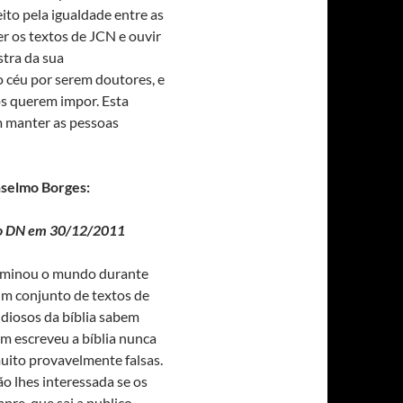
ito pela igualdade entre as
r os textos de JCN e ouvir
tra da sua
o céu por serem doutores, e
os querem impor. Esta
m manter as pessoas
nselmo Borges:
 do DN em 30/12/2011
dominou o mundo durante
um conjunto de textos de
udiosos da bíblia sabem
m escreveu a bíblia nunca
muito provavelmente falsas.
o lhes interessada se os
mpre que sai a publico