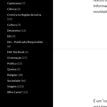
Cepticismo
(7)
informaç
Ciência
(2)
novidade
Crónica no Região de Leiria
(21)
Cultura
(9)
Devaneios
(12)
DN
(9)
DN – Publicado/Respondido
(6)
FAP, the Book
(2)
Orientação
(27)
Política
(23)
Queixa
(2)
Religião
(38)
Sociedade
(46)
Viagem
(223)
Who Cares?
(12)
É um “c
está be