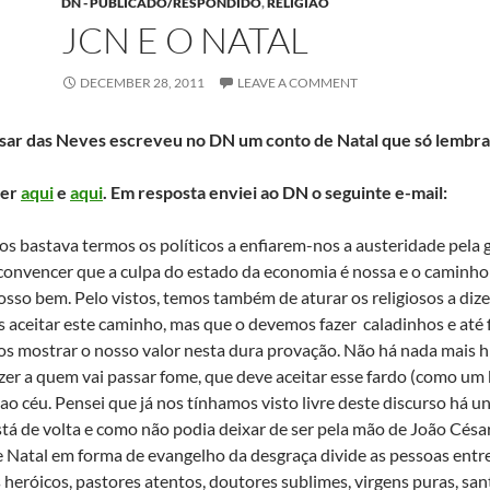
DN - PUBLICADO/RESPONDIDO
,
RELIGIÃO
JCN E O NATAL
DECEMBER 28, 2011
LEAVE A COMMENT
sar das Neves escreveu no DN um conto de Natal que só lembra
ler
aqui
e
aqui
. Em resposta enviei ao DN o seguinte e-mail:
os bastava termos os políticos a enfiarem-nos a austeridade pela
convencer que a culpa do estado da economia é nossa e o caminho
osso bem. Pelo vistos, temos também de aturar os religiosos a di
aceitar este caminho, mas que o devemos fazer caladinhos e até 
 mostrar o nosso valor nesta dura provação. Não há nada mais hip
izer a quem vai passar fome, que deve aceitar esse fardo (como um 
 ao céu. Pensei que já nos tínhamos visto livre deste discurso há u
stá de volta e como não podia deixar de ser pela mão de João Cés
 Natal em forma de evangelho da desgraça divide as pessoas entre
 heróicos, pastores atentos, doutores sublimes, virgens puras, san