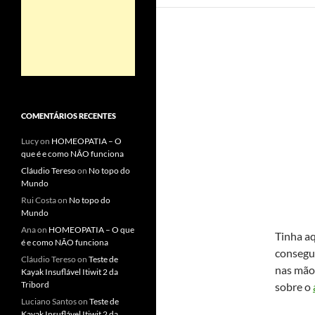
COMENTÁRIOS RECENTES
Lucy
on
HOMEOPATIA – O
que é e como NÃO funciona
Cláudio Tereso
on
No topo do
Mundo
Rui Costa
on
No topo do
Mundo
Ana
on
HOMEOPATIA – O que
Tinha a
é e como NÃO funciona
consegui
Cláudio Tereso
on
Teste de
nas mãos
Kayak Insuflável Itiwit 2 da
Tribord
sobre o
Luciano Santos
on
Teste de
Kayak Insuflável Itiwit 2 da