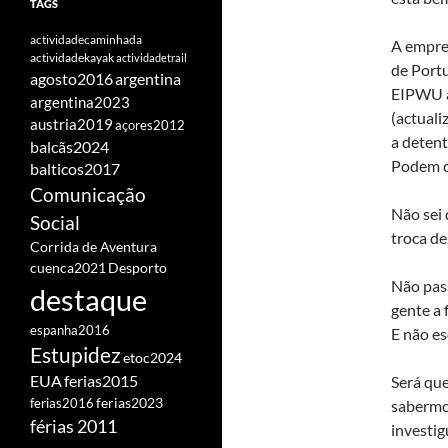
TAGS
actividadecaminhada
A empre
actividadekayak
actividadetrail
de Portu
agosto2016
argentina
EIPWU a
argentina2023
(actual
austria2019
açores2012
a deten
balcãs2024
Podem c
balticos2017
Comunicação
Não sei 
Social
troca de
Corrida de Aventura
cuenca2021
Desporto
Não pas
destaque
gente a 
espanha2016
E não es
Estupidez
etoc2024
EUA
ferias2015
Será que
ferias2016
ferias2023
sabermo
férias 2011
investig