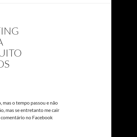
TING
A
UITO
OS
o, mas o tempo passou e não
o, mas se entretanto me cair
mo comentário no Facebook