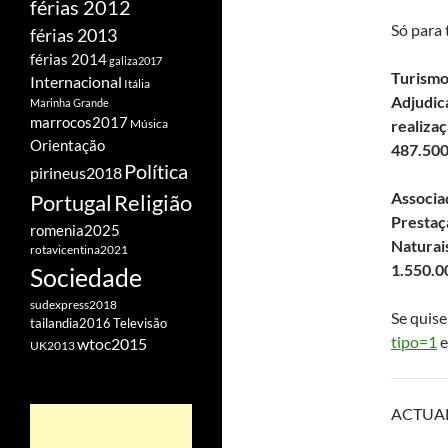
férias 2012
Só para 
férias 2013
férias 2014
galiza2017
Turismo
Internacional
Itália
Adjudic
Marinha Grande
marrocos2017
realiza
Música
Orientação
487.500
Política
pirineus2018
Associa
Portugal
Religião
Prestaç
romenia2025
Naturai
rotavicentina2021
1.550.0
Sociedade
sudexpress2018
Se quise
tailandia2016
Televisão
tipo=1
e
wtoc2015
UK2013
ACTUAL