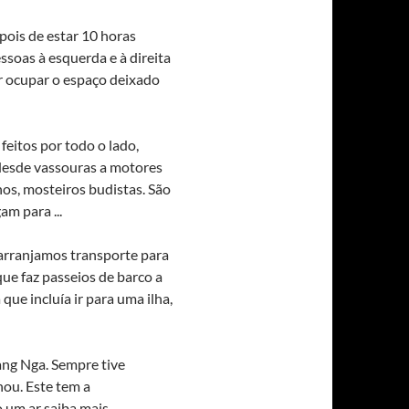
pois de estar 10 horas
ssoas à esquerda e à direita
ar ocupar o espaço deixado
feitos por todo o lado,
 desde vassouras a motores
os, mosteiros budistas. São
m para ...
rranjamos transporte para
ue faz passeios de barco a
ue incluía ir para uma ilha,
ang Nga. Sempre tive
nou. Este tem a
 um ar saiba mais