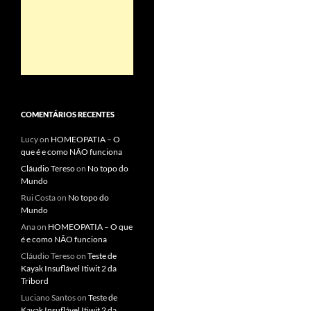
COMENTÁRIOS RECENTES
Lucy
on
HOMEOPATIA – O
que é e como NÃO funciona
Cláudio Tereso
on
No topo do
Mundo
Rui Costa
on
No topo do
Mundo
Ana
on
HOMEOPATIA – O que
é e como NÃO funciona
Cláudio Tereso
on
Teste de
Kayak Insuflável Itiwit 2 da
Tribord
Luciano Santos
on
Teste de
Kayak Insuflável Itiwit 2 da