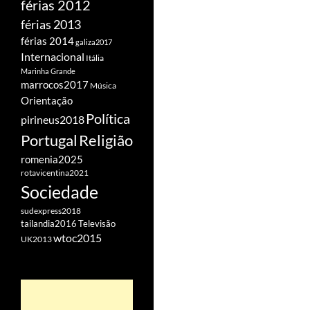
férias 2012
férias 2013
férias 2014
galiza2017
Internacional
Itália
Marinha Grande
marrocos2017
Música
Orientação
Política
pirineus2018
Portugal
Religião
romenia2025
rotavicentina2021
Sociedade
sudexpress2018
tailandia2016
Televisão
wtoc2015
UK2013