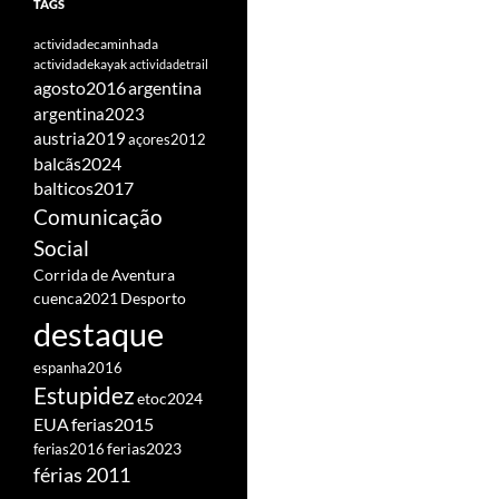
TAGS
actividadecaminhada
actividadekayak
actividadetrail
agosto2016
argentina
argentina2023
austria2019
açores2012
balcãs2024
balticos2017
Comunicação
Social
Corrida de Aventura
cuenca2021
Desporto
destaque
espanha2016
Estupidez
etoc2024
EUA
ferias2015
ferias2016
ferias2023
férias 2011