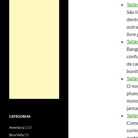
Tailâ
São l
dentr
outra
livre
Tailâ
Bangk
confu
de ca
bonit
Tailâ
O no
phang
motor
janta
Tailâ
CATEGORIAS
Como 
Aventura
(23)
curio
Boa Vida
(5)
parti