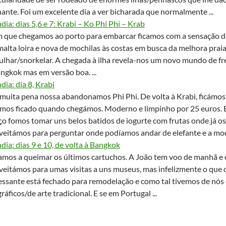
nante. Foi um excelente dia a ver bicharada que normalmente ...
ndia: dias 5,6 e 7: Krabi – Ko Phi Phi – Krab
 que chegamos ao porto para embarcar ficamos com a sensação de
malta loira e nova de mochilas às costas em busca da melhora prai
lhar/snorkelar. A chegada à ilha revela-nos um novo mundo de f
ngkok mas em versão boa. ...
ndia: dia 8, Krabi
uita pena nossa abandonamos Phi Phi. De volta à Krabi, ficám
mos ficado quando chegámos. Moderno e limpinho por 25 euros. 
o fomos tomar uns belos batidos de iogurte com frutas onde já o
eitámos para perguntar onde podíamos andar de elefante e a moç
ndia: dias 9 e 10, de volta à Bangkok
amos a queimar os últimos cartuchos. A João tem voo de manhã e e
eitámos para umas visitas a uns museus, mas infelizmente o que c
essante está fechado para remodelação e como tal tivemos de nó
ráficos/de arte tradicional. E se em Portugal ...