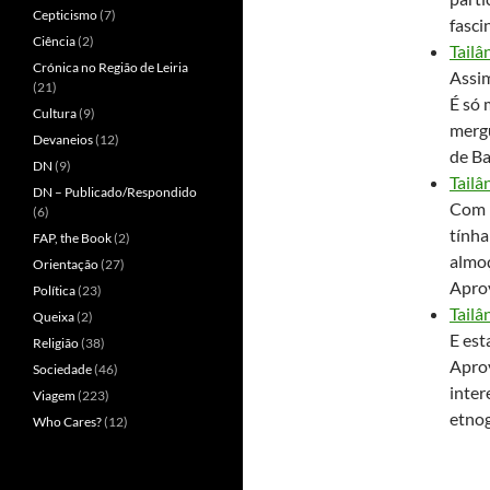
Cepticismo
(7)
fasci
Ciência
(2)
Tailâ
Crónica no Região de Leiria
Assim
(21)
É só 
Cultura
(9)
mergu
Devaneios
(12)
de Ba
DN
(9)
Tailâ
DN – Publicado/Respondido
Com m
(6)
tínha
FAP, the Book
(2)
almoç
Orientação
(27)
Aprov
Política
(23)
Tailâ
Queixa
(2)
E est
Religião
(38)
Aprov
Sociedade
(46)
inter
Viagem
(223)
etnog
Who Cares?
(12)