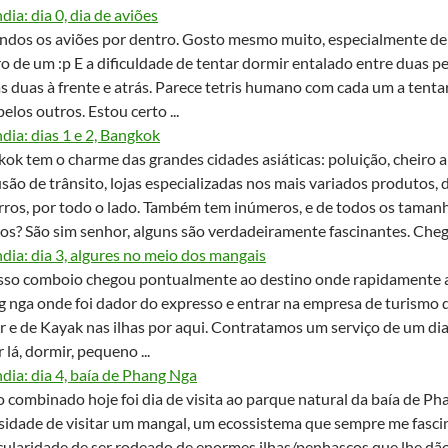
ndia: dia 0, dia de aviões
indos os aviões por dentro. Gosto mesmo muito, especialmente de
o de um :p E a dificuldade de tentar dormir entalado entre duas pe
s duas à frente e atrás. Parece tetris humano com cada um a tent
 pelos outros. Estou certo ...
ndia: dias 1 e 2, Bangkok
ok tem o charme das grandes cidades asiáticas: poluição, cheiro a 
são de trânsito, lojas especializadas nos mais variados produtos,
rros, por todo o lado. Também tem inúmeros, e de todos os tamanh
os? São sim senhor, alguns são verdadeiramente fascinantes. Chega
ndia: dia 3, algures no meio dos mangais
sso comboio chegou pontualmente ao destino onde rapidamente a
 nga onde foi dador do expresso e entrar na empresa de turismo q
 e de Kayak nas ilhas por aqui. Contratamos um serviço de um dia q
r lá, dormir, pequeno ...
ndia: dia 4, baía de Phang Nga
combinado hoje foi dia de visita ao parque natural da baía de Ph
sidade de visitar um mangal, um ecossistema que sempre me fasci
cularidade de ser rodeado de enormes ilhas/penhascos que lhe dão