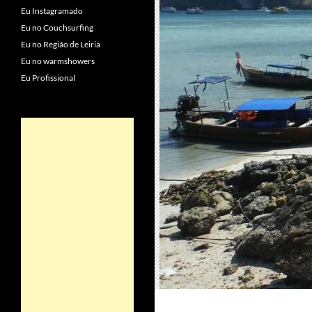
Eu Instagramado
Eu no Couchsurfing
Eu no Região de Leiria
Eu no warmshowers
Eu Profissional