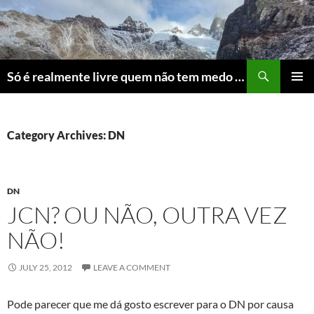
Skip
to
content
Search
Só é realmente livre quem não tem medo do ridículo
PRIMAR
MENU
Category Archives: DN
DN
JCN? OU NÃO, OUTRA VEZ
NÃO!
JULY 25, 2012
LEAVE A COMMENT
Pode parecer que me dá gosto escrever para o DN por causa