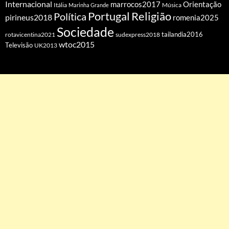
Internacional
Orientação
marrocos2017
Itália
Marinha Grande
Música
Portugal
Religião
Política
pirineus2018
romenia2025
Sociedade
tailandia2016
rotavicentina2021
sudexpress2018
wtoc2015
Televisão
UK2013