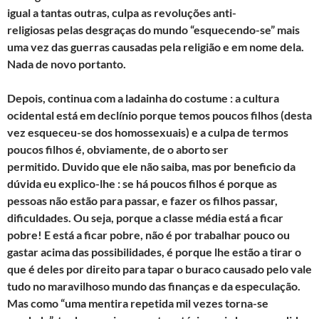
igual a tantas outras, culpa as revoluções anti-
religiosas pelas desgraças do mundo “esquecendo-se” mais
uma vez das guerras causadas pela religião e em nome dela.
Nada de novo portanto.
Depois, continua com a ladainha do costume : a cultura
ocidental está em declínio porque temos poucos filhos (desta
vez esqueceu-se dos homossexuais) e a culpa de termos
poucos filhos é, obviamente, de o aborto ser
permitido. Duvido que ele não saiba, mas por beneficio da
dúvida eu explico-lhe : se há poucos filhos é porque as
pessoas não estão para passar, e fazer os filhos passar,
dificuldades. Ou seja, porque a classe média está a ficar
pobre! E está a ficar pobre, não é por trabalhar pouco ou
gastar acima das possibilidades, é porque lhe estão a tirar o
que é deles por direito para tapar o buraco causado pelo vale
tudo no maravilhoso mundo das finanças e da especulação.
Mas como “uma mentira repetida mil vezes torna-se