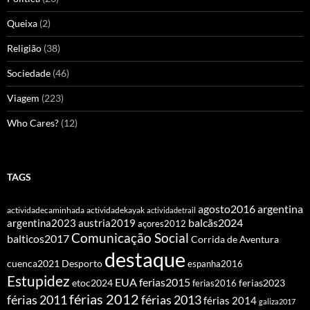
Queixa
(2)
Religião
(38)
Sociedade
(46)
Viagem
(223)
Who Cares?
(12)
TAGS
agosto2016
argentina
actividadecaminhada
actividadekayak
actividadetrail
balcãs2024
argentina2023
austria2019
açores2012
Comunicação Social
balticos2017
Corrida de Aventura
destaque
cuenca2021
Desporto
espanha2016
Estupidez
EUA
ferias2015
etoc2024
ferias2016
ferias2023
férias 2012
férias 2011
férias 2013
férias 2014
galiza2017