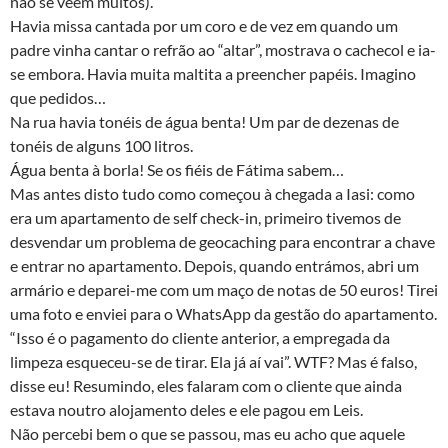
não se vêem muitos).
Havia missa cantada por um coro e de vez em quando um
padre vinha cantar o refrão ao “altar”, mostrava o cachecol e ia-
se embora. Havia muita maltita a preencher papéis. Imagino
que pedidos…
Na rua havia tonéis de água benta! Um par de dezenas de
tonéis de alguns 100 litros.
Água benta à borla! Se os fiéis de Fátima sabem…
Mas antes disto tudo como começou à chegada a Iasi: como
era um apartamento de self check-in, primeiro tivemos de
desvendar um problema de geocaching para encontrar a chave
e entrar no apartamento. Depois, quando entrámos, abri um
armário e deparei-me com um maço de notas de 50 euros! Tirei
uma foto e enviei para o WhatsApp da gestão do apartamento.
“Isso é o pagamento do cliente anterior, a empregada da
limpeza esqueceu-se de tirar. Ela já aí vai”. WTF? Mas é falso,
disse eu! Resumindo, eles falaram com o cliente que ainda
estava noutro alojamento deles e ele pagou em Leis.
Não percebi bem o que se passou, mas eu acho que aquele