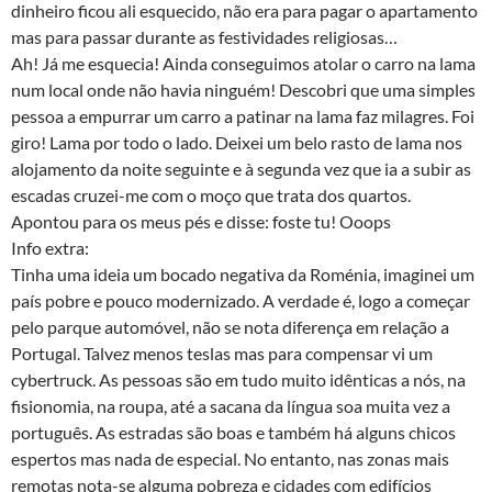
dinheiro ficou ali esquecido, não era para pagar o apartamento
mas para passar durante as festividades religiosas…
Ah! Já me esquecia! Ainda conseguimos atolar o carro na lama
num local onde não havia ninguém! Descobri que uma simples
pessoa a empurrar um carro a patinar na lama faz milagres. Foi
giro! Lama por todo o lado. Deixei um belo rasto de lama nos
alojamento da noite seguinte e à segunda vez que ia a subir as
escadas cruzei-me com o moço que trata dos quartos.
Apontou para os meus pés e disse: foste tu! Ooops
Info extra:
Tinha uma ideia um bocado negativa da Roménia, imaginei um
país pobre e pouco modernizado. A verdade é, logo a começar
pelo parque automóvel, não se nota diferença em relação a
Portugal. Talvez menos teslas mas para compensar vi um
cybertruck. As pessoas são em tudo muito idênticas a nós, na
fisionomia, na roupa, até a sacana da língua soa muita vez a
português. As estradas são boas e também há alguns chicos
espertos mas nada de especial. No entanto, nas zonas mais
remotas nota-se alguma pobreza e cidades com edifícios