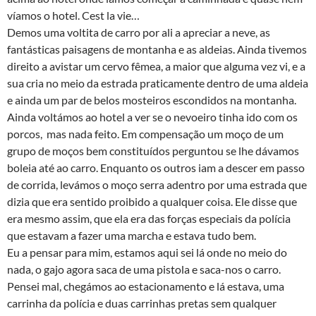
víamos o hotel. Cest la vie…
Demos uma voltita de carro por ali a apreciar a neve, as
fantásticas paisagens de montanha e as aldeias. Ainda tivemos
direito a avistar um cervo fêmea, a maior que alguma vez vi, e a
sua cria no meio da estrada praticamente dentro de uma aldeia
e ainda um par de belos mosteiros escondidos na montanha.
Ainda voltámos ao hotel a ver se o nevoeiro tinha ido com os
porcos, mas nada feito. Em compensação um moço de um
grupo de moços bem constituídos perguntou se lhe dávamos
boleia até ao carro. Enquanto os outros iam a descer em passo
de corrida, levámos o moço serra adentro por uma estrada que
dizia que era sentido proibido a qualquer coisa. Ele disse que
era mesmo assim, que ela era das forças especiais da polícia
que estavam a fazer uma marcha e estava tudo bem.
Eu a pensar para mim, estamos aqui sei lá onde no meio do
nada, o gajo agora saca de uma pistola e saca-nos o carro.
Pensei mal, chegámos ao estacionamento e lá estava, uma
carrinha da polícia e duas carrinhas pretas sem qualquer