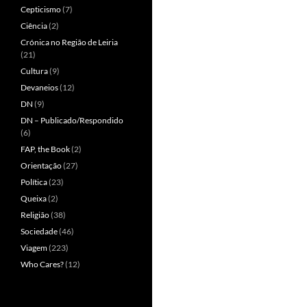
Cepticismo
(7)
Ciência
(2)
Crónica no Região de Leiria
(21)
Cultura
(9)
Devaneios
(12)
DN
(9)
DN – Publicado/Respondido
(6)
FAP, the Book
(2)
Orientação
(27)
Política
(23)
Queixa
(2)
Religião
(38)
Sociedade
(46)
Viagem
(223)
Who Cares?
(12)