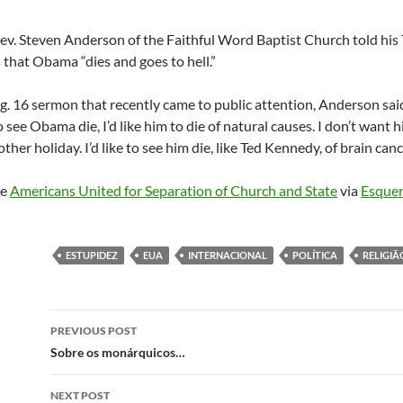
v. Steven Anderson of the Faithful Word Baptist Church told his 
 that Obama “dies and goes to hell.”
g. 16 sermon that recently came to public attention, Anderson sai
 to see Obama die, I’d like him to die of natural causes. I don’t want 
ther holiday. I’d like to see him die, like Ted Kennedy, of brain can
de
Americans United for Separation of Church and State
via
Esquer
ESTUPIDEZ
EUA
INTERNACIONAL
POLÍTICA
RELIGIÃ
Post
PREVIOUS POST
navigation
Sobre os monárquicos…
NEXT POST