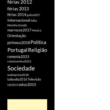
férias 2012
férias 2013
férias 2014
galiza2017
Internacional
Itália
Marinha Grande
marrocos2017
Música
Orientação
Política
pirineus2018
Portugal
Religião
romenia2025
rotavicentina2021
Sociedade
sudexpress2018
tailandia2016
Televisão
wtoc2015
UK2013