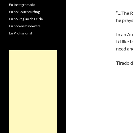
Eu Instagramado
Eu no Couchsurfing
“…The Re
Eu no Região de Leiria
he prays
Eu no warmshowers
Eu Profissional
In an Au
I’d like
need ano
Tirado 