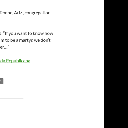
Tempe, Ariz., congregation
d, “If you want to know how
him to be a martyr, we don’t
cer….”
da Republicana
O