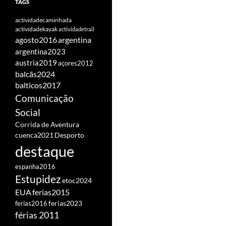
TAGS
actividadecaminhada
actividadekayak
actividadetrail
agosto2016
argentina
argentina2023
austria2019
açores2012
balcãs2024
balticos2017
Comunicação
Social
Corrida de Aventura
cuenca2021
Desporto
destaque
espanha2016
Estupidez
etoc2024
EUA
ferias2015
ferias2016
ferias2023
férias 2011