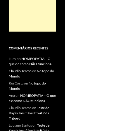
COMENTÁRIOS RECENTES
Lucy
on
HOMEOPATIA – O
que é e como NÃO funciona
Cláudio Tereso
on
No topo do
Mundo
Rui Costa
on
No topo do
Mundo
Ana
on
HOMEOPATIA – O que
é e como NÃO funciona
Cláudio Tereso
on
Teste de
Kayak Insuflável Itiwit 2 da
Tribord
Luciano Santos
on
Teste de
Kayak Insuflável Itiwit 2 da