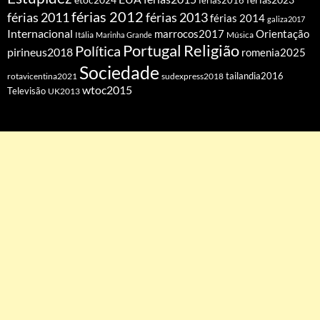
ferias2016
ferias2023
férias 2012
férias 2011
férias 2013
férias 2014
galiza2017
Internacional
Orientação
marrocos2017
Itália
Marinha Grande
Música
Portugal
Religião
Política
pirineus2018
romenia2025
Sociedade
tailandia2016
rotavicentina2021
sudexpress2018
wtoc2015
Televisão
UK2013