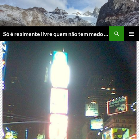
Skip
to
content
Search
Só é realmente livre quem não tem medo do ridículo
PRIMAR
MENU