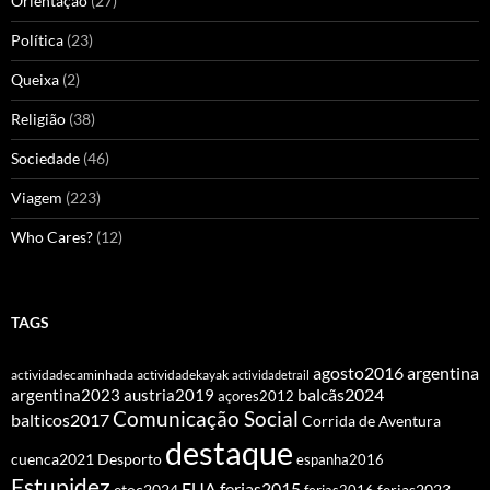
Orientação
(27)
Política
(23)
Queixa
(2)
Religião
(38)
Sociedade
(46)
Viagem
(223)
Who Cares?
(12)
TAGS
agosto2016
argentina
actividadecaminhada
actividadekayak
actividadetrail
balcãs2024
argentina2023
austria2019
açores2012
Comunicação Social
balticos2017
Corrida de Aventura
destaque
cuenca2021
Desporto
espanha2016
Estupidez
EUA
ferias2015
etoc2024