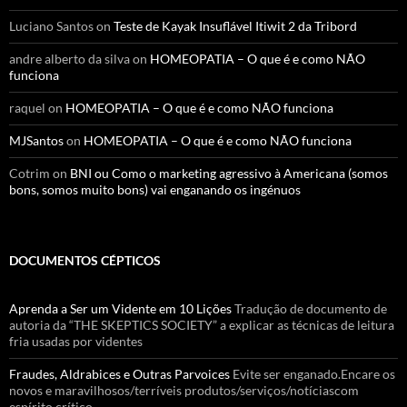
Luciano Santos
on
Teste de Kayak Insuflável Itiwit 2 da Tribord
andre alberto da silva
on
HOMEOPATIA – O que é e como NÃO
funciona
raquel
on
HOMEOPATIA – O que é e como NÃO funciona
MJSantos
on
HOMEOPATIA – O que é e como NÃO funciona
Cotrim
on
BNI ou Como o marketing agressivo à Americana (somos
bons, somos muito bons) vai enganando os ingénuos
DOCUMENTOS CÉPTICOS
Aprenda a Ser um Vidente em 10 Lições
Tradução de documento de
autoria da “THE SKEPTICS SOCIETY” a explicar as técnicas de leitura
fria usadas por videntes
Fraudes, Aldrabices e Outras Parvoices
Evite ser enganado.Encare os
novos e maravilhosos/terríveis produtos/serviços/notíciascom
espírito crítico