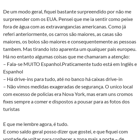
De um modo geral, fiquei bastante surpreendido por não me
surpreender com os EUA. Pensei que me ia sentir como peixe
fora de água com as extravangancias americanas. Como já
referi anteriormente, os carros são maiores, as casas são
maiores, os bolos são maiores e consequentemente as pessoas
tambem. Mas tirando isto aparenta um qualquer pais europeu.
Há no entanto algumas coisas que me chamaram a atenção:
– Fala-se MUITO Espanhol.Praticamente tudo está em Inglês e
Espanhol
– Há drive-ins para tudo, até no banco há caixas drive-in
– Não vimos medidas exageradas de segurança. O unico local
com excesso de policias era Nova York, mas eram uns cromos
fixes sempre a comer e dispostos a pousar para as fotos dos
turistas
E que me lembre agora, é tudo.
E como saldo geral posso dizer que gostei, e que fiquei com
vontade de voltar para conhecer a zona mais a norte – de