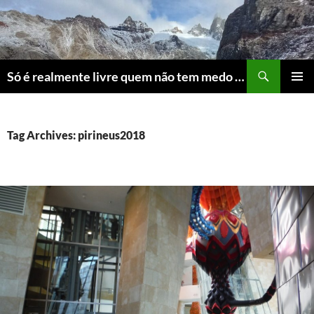
Skip
to
content
Search
Só é realmente livre quem não tem medo do ridículo
PRIMAR
MENU
Tag Archives: pirineus2018