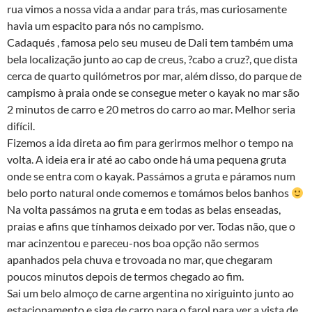
rua vimos a nossa vida a andar para trás, mas curiosamente
havia um espacito para nós no campismo.
Cadaqués , famosa pelo seu museu de Dali tem também uma
bela localização junto ao cap de creus, ?cabo a cruz?, que dista
cerca de quarto quilómetros por mar, além disso, do parque de
campismo à praia onde se consegue meter o kayak no mar são
2 minutos de carro e 20 metros do carro ao mar. Melhor seria
difícil.
Fizemos a ida direta ao fim para gerirmos melhor o tempo na
volta. A ideia era ir até ao cabo onde há uma pequena gruta
onde se entra com o kayak. Passámos a gruta e páramos num
belo porto natural onde comemos e tomámos belos banhos
Na volta passámos na gruta e em todas as belas enseadas,
praias e afins que tínhamos deixado por ver. Todas não, que o
mar acinzentou e pareceu-nos boa opção não sermos
apanhados pela chuva e trovoada no mar, que chegaram
poucos minutos depois de termos chegado ao fim.
Sai um belo almoço de carne argentina no xiriguinto junto ao
estacionamento e siga de carro para o farol para ver a vista de