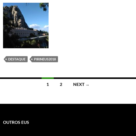
DESTAQUE
PIRINEUS2018
Posts
1
2
NEXT →
navigation
OUTROS EUS