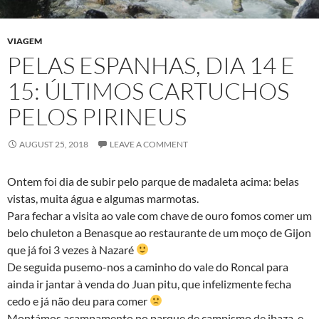
VIAGEM
PELAS ESPANHAS, DIA 14 E
15: ÚLTIMOS CARTUCHOS
PELOS PIRINEUS
AUGUST 25, 2018
LEAVE A COMMENT
Ontem foi dia de subir pelo parque de madaleta acima: belas
vistas, muita água e algumas marmotas.
Para fechar a visita ao vale com chave de ouro fomos comer um
belo chuleton a Benasque ao restaurante de um moço de Gijon
que já foi 3 vezes à Nazaré
De seguida pusemo-nos a caminho do vale do Roncal para
ainda ir jantar à venda do Juan pitu, que infelizmente fecha
cedo e já não deu para comer
Montámos acampamento no parque de campismo de ibaza, e