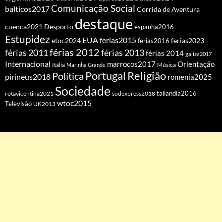
Comunicação Social
balticos2017
Corrida de Aventura
destaque
cuenca2021
Desporto
espanha2016
Estupidez
EUA
ferias2015
etoc2024
ferias2016
ferias2023
férias 2012
férias 2011
férias 2013
férias 2014
galiza2017
Internacional
Orientação
marrocos2017
Itália
Marinha Grande
Música
Portugal
Religião
Política
pirineus2018
romenia2025
Sociedade
tailandia2016
rotavicentina2021
sudexpress2018
wtoc2015
Televisão
UK2013