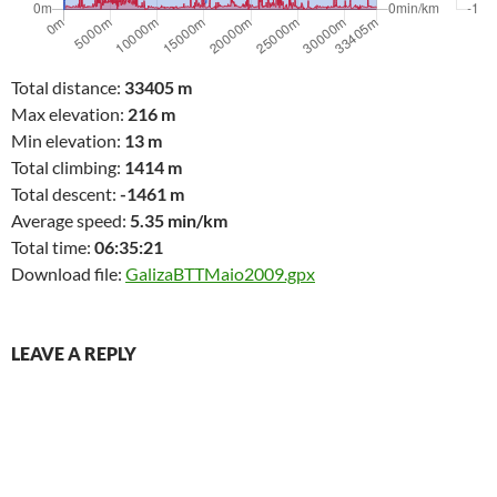
Total distance:
33405 m
Max elevation:
216 m
Min elevation:
13 m
Total climbing:
1414 m
Total descent:
-1461 m
Average speed:
5.35 min/km
Total time:
06:35:21
Download file:
GalizaBTTMaio2009.gpx
LEAVE A REPLY