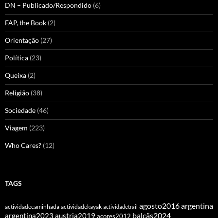
DN – Publicado/Respondido
(6)
FAP, the Book
(2)
Orientação
(27)
Política
(23)
Queixa
(2)
Religião
(38)
Sociedade
(46)
Viagem
(223)
Who Cares?
(12)
TAGS
agosto2016
argentina
actividadecaminhada
actividadekayak
actividadetrail
balcãs2024
argentina2023
austria2019
açores2012