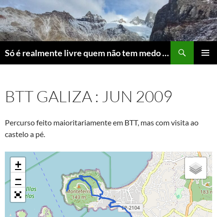
Skip
to
content
Search
Só é realmente livre quem não tem medo do ridículo
PRIMAR
MENU
BTT GALIZA : JUN 2009
Percurso feito maioritariamente em BTT, mas com visita ao
castelo a pé.
+
−