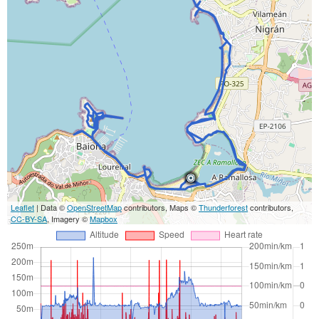
Leaflet
| Data ©
OpenStreetMap
contributors, Maps ©
Thunderforest
contributors,
CC-BY-SA
, Imagery ©
Mapbox