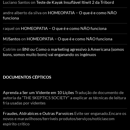
Luciano Santos
on
Teste de Kayak Insuflável Itiwit 2 da Tribord
andre alberto da silva
on
HOMEOPATIA – O que é e como NÃO
funciona
raquel
on
HOMEOPATIA – O que é e como NÃO funciona
MJSantos
on
HOMEOPATIA – O que é e como NÃO funciona
Cotrim
on
BNI ou Como o marketing agressivo à Americana (somos
bons, somos muito bons) vai enganando os ingénuos
DOCUMENTOS CÉPTICOS
Aprenda a Ser um Vidente em 10 Lições
Tradução de documento de
autoria da “THE SKEPTICS SOCIETY” a explicar as técnicas de leitura
fria usadas por videntes
Fraudes, Aldrabices e Outras Parvoices
Evite ser enganado.Encare os
novos e maravilhosos/terríveis produtos/serviços/notíciascom
espírito crítico