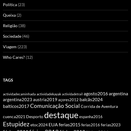
Política
(23)
Queixa
(2)
Religião
(38)
Sociedade
(46)
Viagem
(223)
Who Cares?
(12)
TAGS
agosto2016
argentina
actividadecaminhada
actividadekayak
actividadetrail
balcãs2024
argentina2023
austria2019
açores2012
Comunicação Social
balticos2017
Corrida de Aventura
destaque
cuenca2021
Desporto
espanha2016
Estupidez
EUA
ferias2015
etoc2024
ferias2016
ferias2023