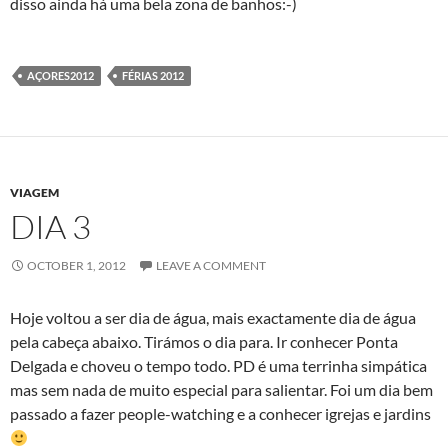
disso ainda há uma bela zona de banhos:-)
AÇORES2012
FÉRIAS 2012
VIAGEM
DIA 3
OCTOBER 1, 2012
LEAVE A COMMENT
Hoje voltou a ser dia de água, mais exactamente dia de água
pela cabeça abaixo. Tirámos o dia para. Ir conhecer Ponta
Delgada e choveu o tempo todo. PD é uma terrinha simpática
mas sem nada de muito especial para salientar. Foi um dia bem
passado a fazer people-watching e a conhecer igrejas e jardins