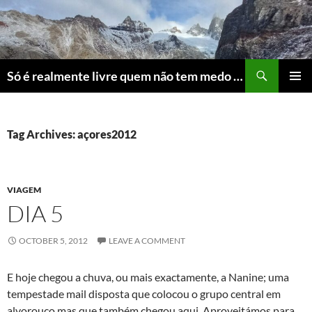
Skip
to
content
Search
Só é realmente livre quem não tem medo do ridículo
PRIMAR
MENU
Tag Archives: açores2012
VIAGEM
DIA 5
OCTOBER 5, 2012
LEAVE A COMMENT
E hoje chegou a chuva, ou mais exactamente, a Nanine; uma
tempestade mail disposta que colocou o grupo central em
alvorouço mas que também chegou aqui. Aproveitámos para