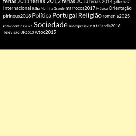
férias 2012
férias 2011
férias 2013
férias 2014
galiza2017
Internacional
Orientação
marrocos2017
Itália
Marinha Grande
Música
Portugal
Religião
Política
pirineus2018
romenia2025
Sociedade
tailandia2016
rotavicentina2021
sudexpress2018
wtoc2015
Televisão
UK2013