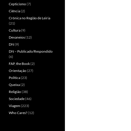
Cepticismo
(7)
Ciência
(2)
Crónica no Região de Leiria
(21)
Cultura
(9)
Devaneios
(12)
DN
(9)
DN – Publicado/Respondido
(6)
FAP, the Book
(2)
Orientação
(27)
Política
(23)
Queixa
(2)
Religião
(38)
Sociedade
(46)
Viagem
(223)
Who Cares?
(12)