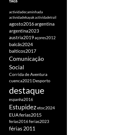
TAGS
actividadecaminhada
actividadekayak
actividadetrail
agosto2016
argentina
argentina2023
austria2019
açores2012
balcãs2024
balticos2017
Comunicação
Social
Corrida de Aventura
cuenca2021
Desporto
destaque
espanha2016
Estupidez
etoc2024
EUA
ferias2015
ferias2016
ferias2023
férias 2011