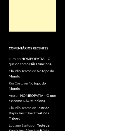
COMENTÁRIOS RECENTES
Lucy
on
HOMEOPATIA – O
que é e como NÃO funciona
Cláudio Tereso
on
No topo do
Mundo
Rui Costa
on
No topo do
Mundo
Ana
on
HOMEOPATIA – O que
é e como NÃO funciona
Cláudio Tereso
on
Teste de
Kayak Insuflável Itiwit 2 da
Tribord
Luciano Santos
on
Teste de
Kayak Insuflável Itiwit 2 da