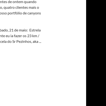
antes de ontem quando
 quatro clientes mais o
nosso portfólio de canyons
bado, 21 de maio: Estrela
te eu ia fazer os 23 km /
ela do Sr Pezinhos, aka ...