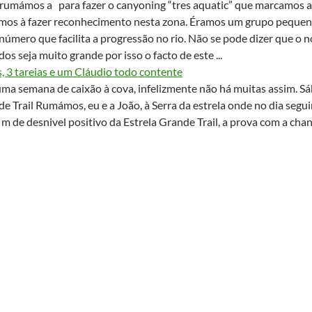
rumámos a para fazer o canyoning “tres aquatic” que marcamos 
os à fazer reconhecimento nesta zona. Éramos um grupo pequeno,
 número que facilita a progressão no rio. Não se pode dizer que o 
dos seja muito grande por isso o facto de este ...
s, 3 tareias e um Cláudio todo contente
ma semana de caixão à cova, infelizmente não há muitas assim. Sá
e Trail Rumámos, eu e a João, à Serra da estrela onde no dia seguin
m de desnivel positivo da Estrela Grande Trail, a prova com a chanc