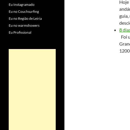
Hoje 
Eu Instagramado
andám
Eu no Couchsurfing
guia,
Eu no Região de Leiria
desci
Eu no warmshowers
8 dia
Eu Profissional
Foi u
Grand
1200 