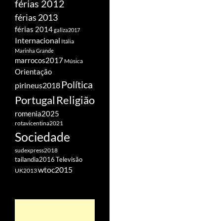
férias 2012
férias 2013
férias 2014
galiza2017
Internacional
Itália
Marinha Grande
marrocos2017
Música
Orientação
Política
pirineus2018
Portugal
Religião
romenia2025
rotavicentina2021
Sociedade
sudexpress2018
tailandia2016
Televisão
wtoc2015
UK2013