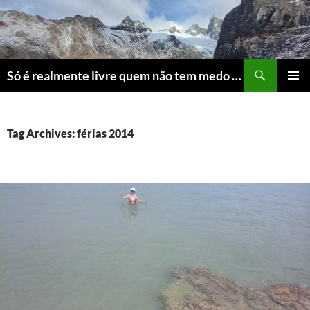
Skip
to
content
Search
Só é realmente livre quem não tem medo do ridículo
PRIMAR
MENU
Tag Archives: férias 2014