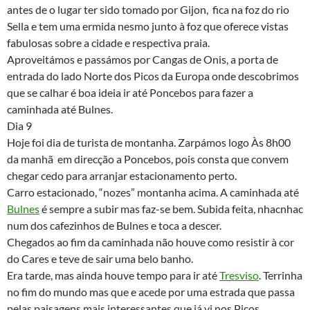
antes de o lugar ter sido tomado por Gijon, fica na foz do rio
Sella e tem uma ermida nesmo junto à foz que oferece vistas
fabulosas sobre a cidade e respectiva praia.
Aproveitámos e passámos por Cangas de Onis, a porta de
entrada do lado Norte dos Picos da Europa onde descobrimos
que se calhar é boa ideia ir até Poncebos para fazer a
caminhada até Bulnes.
Dia 9
Hoje foi dia de turista de montanha. Zarpámos logo Às 8h00
da manhã em direcção a Poncebos, pois consta que convem
chegar cedo para arranjar estacionamento perto.
Carro estacionado, “nozes” montanha acima. A caminhada até
Bulnes
é sempre a subir mas faz-se bem. Subida feita, nhacnhac
num dos cafezinhos de Bulnes e toca a descer.
Chegados ao fim da caminhada não houve como resistir à cor
do Cares e teve de sair uma belo banho.
Era tarde, mas ainda houve tempo para ir até
Tresviso
. Terrinha
no fim do mundo mas que e acede por uma estrada que passa
pelas paisagens mais interessantes que já vi nos Picos.