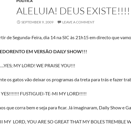
POLÍTICA
ALELUIA! DEUS EXISTE!!!!
SEPTEMBER 9, 2009
LEAVE A COMMENT
artir de Segunda-Feira, dia 14 na SIC às 21h15 em directo que vamos
EDORENTO EM VERSÃO DAILY SHOW!!!
..YES; MY LORD! WE PRAISE YOU!!!
te os gatos vão deixar os programas da treta para trás e fazer trab
 YES!!!!!!! FUSTIGUEI-TE-MI MY LORD!!!!!
s que corra bem e seja para ficar. Já imaginaram, Daily Show e G
III MY LORD, YOU ARE SO GREAT THAT MY BOLES TREMBLE W