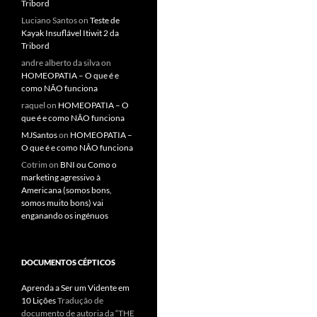
Tribord
Luciano Santos
on
Teste de
Kayak Insuflável Itiwit 2 da
Tribord
andre alberto da silva
on
HOMEOPATIA – O que é e
como NÃO funciona
raquel
on
HOMEOPATIA – O
que é e como NÃO funciona
MJSantos
on
HOMEOPATIA –
O que é e como NÃO funciona
Cotrim
on
BNI ou Como o
marketing agressivo à
Americana (somos bons,
somos muito bons) vai
enganando os ingénuos
DOCUMENTOS CÉPTICOS
Aprenda a Ser um Vidente em
10 Lições
Tradução de
documento de autoria da “THE