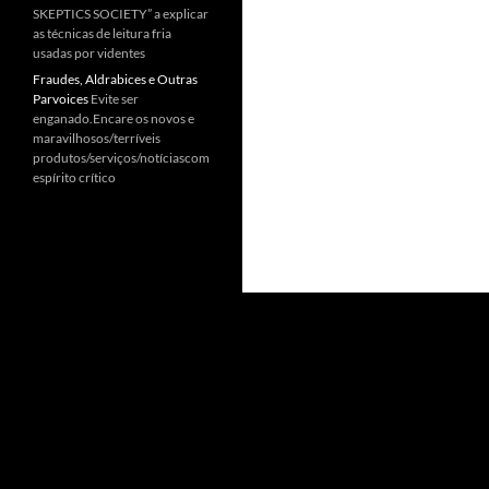
SKEPTICS SOCIETY” a explicar
as técnicas de leitura fria
usadas por videntes
Fraudes, Aldrabices e Outras
Parvoices
Evite ser
enganado.Encare os novos e
maravilhosos/terríveis
produtos/serviços/notíciascom
espírito crítico