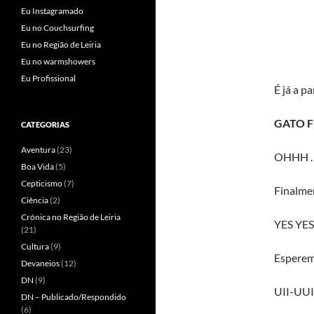
Eu Instagramado
Eu no Couchsurfing
Eu no Região de Leiria
Eu no warmshowers
Eu Profissional
É já a p
GATO F
CATEGORIAS
Aventura
(23)
OHHH …
Boa Vida
(5)
Cepticismo
(7)
Finalmen
Ciência
(2)
Crónica no Região de Leiria
YES YES
(21)
Cultura
(9)
Esperemo
Devaneios
(12)
DN
(9)
UII-UU
DN – Publicado/Respondido
(6)