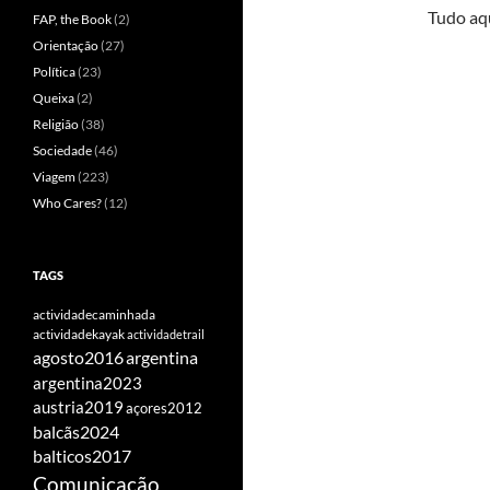
Tudo aq
FAP, the Book
(2)
Orientação
(27)
Política
(23)
Queixa
(2)
Religião
(38)
Sociedade
(46)
Viagem
(223)
Who Cares?
(12)
TAGS
actividadecaminhada
actividadekayak
actividadetrail
agosto2016
argentina
argentina2023
austria2019
açores2012
balcãs2024
balticos2017
Comunicação