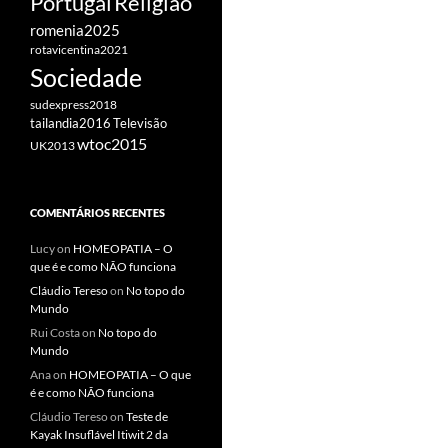
Portugal
Religião
romenia2025
rotavicentina2021
Sociedade
sudexpress2018
tailandia2016
Televisão
wtoc2015
UK2013
COMENTÁRIOS RECENTES
Lucy
on
HOMEOPATIA – O
que é e como NÃO funciona
Cláudio Tereso
on
No topo do
Mundo
Rui Costa
on
No topo do
Mundo
Ana
on
HOMEOPATIA – O que
é e como NÃO funciona
Cláudio Tereso
on
Teste de
Kayak Insuflável Itiwit 2 da