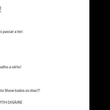
!
 passar a ter:
alho a sério!
ato Show todos os dias??
ITH DISÁIRE