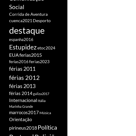
Social
Corrida de Aventura
cuenca2021
Desporto
destaque
espanha2016
Estupidez
etoc2024
EUA
ferias2015
ferias2016
ferias2023
férias 2011
férias 2012
férias 2013
férias 2014
galiza2017
Internacional
Itália
Marinha Grande
marrocos2017
Música
Orientação
Política
pirineus2018