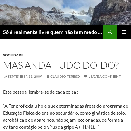
Skip
to
content
Search
Só é realmente livre quem não tem medo do ridículo
PRIMAR
MENU
SOCIEDADE
MAS ANDA TUDO DOIDO?
SEPTEMBER 11, 2009
CLÁUDIO TERESO
LEAVE A COMMENT
Este pessoal lembra-se de cada coisa :
“A Fenprof exigiu hoje que determinadas áreas do programa de
Educação Física do ensino secundário, como ginástica de solo,
acrobática e de aparelhos, não sejam leccionadas, de forma a
evitar o contágio pelo vírus da gripe A (H1N1)…”