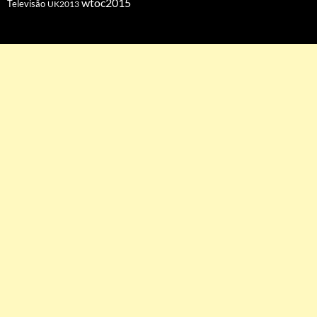
wtoc2015
Televisão
UK2013