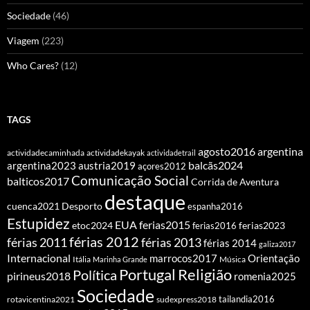
Sociedade
(46)
Viagem
(223)
Who Cares?
(12)
TAGS
agosto2016
argentina
actividadecaminhada
actividadekayak
actividadetrail
balcãs2024
argentina2023
austria2019
açores2012
Comunicação Social
balticos2017
Corrida de Aventura
destaque
cuenca2021
Desporto
espanha2016
Estupidez
EUA
ferias2015
etoc2024
ferias2016
ferias2023
férias 2012
férias 2011
férias 2013
férias 2014
galiza2017
Internacional
Orientação
marrocos2017
Itália
Marinha Grande
Música
Portugal
Religião
Política
pirineus2018
romenia2025
Sociedade
tailandia2016
rotavicentina2021
sudexpress2018