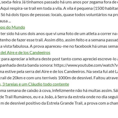
, sexta-feira Já tínhamos passado há uns anos por zegama fora de 
. Aqui respira-se trail em toda a vila. A vila é pequena (1500 habit
 Só há dois tipos de pessoas: locais, quase todos voluntários na p
usa ...
opo do Mundo
ter sido há uns dois anos que vi uma foto de um atleta a correr na 
 tenho de fazer esse trail. Assim dito, assim feito e a semana passad
a vista fabulosa. A prova apareceu-me no facebook há umas semana
 del Aire e de los Candeeiros
 para apreciar a leitura deste post tanto como apreciei escreve-lo 
panhada desta banda sonora: https://www.youtube.com/watch?v
a estive pela serra del Aire e de los Candeeiros. Na sexta fui até
trail de 20km e com uns terríveis 1000m de desnível. Faltou atravess
s, 3 tareias e um Cláudio todo contente
ma semana de caixão à cova, infelizmente não há muitas assim. Sá
e Trail Rumámos, eu e a João, à Serra da estrela onde no dia seguin
m de desnivel positivo da Estrela Grande Trail, a prova com a chanc