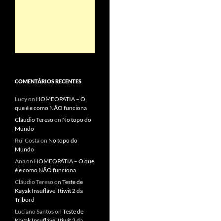
COMENTÁRIOS RECENTES
Lucy
on
HOMEOPATIA – O
que é e como NÃO funciona
Cláudio Tereso
on
No topo do
Mundo
Rui Costa
on
No topo do
Mundo
Ana
on
HOMEOPATIA – O que
é e como NÃO funciona
Cláudio Tereso
on
Teste de
Kayak Insuflável Itiwit 2 da
Tribord
Luciano Santos
on
Teste de
Kayak Insuflável Itiwit 2 da