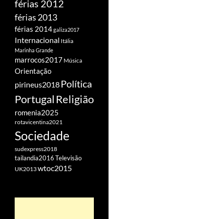
férias 2012
férias 2013
férias 2014
galiza2017
Internacional
Itália
Marinha Grande
marrocos2017
Música
Orientação
Política
pirineus2018
Portugal
Religião
romenia2025
rotavicentina2021
Sociedade
sudexpress2018
tailandia2016
Televisão
wtoc2015
UK2013