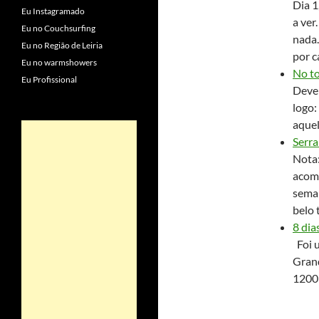
Dia 1
Eu Instagramado
a ver
Eu no Couchsurfing
nada.
Eu no Região de Leiria
por ca
Eu no warmshowers
No t
Eu Profissional
Deve 
logo:
aquel
Serra
Nota:
acom
seman
belo 
8 dia
Foi u
Grand
1200 