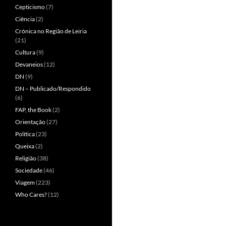
Cepticismo
(7)
Ciência
(2)
Crónica no Região de Leiria
(21)
Cultura
(9)
Devaneios
(12)
DN
(9)
DN – Publicado/Respondido
(6)
FAP, the Book
(2)
Orientação
(27)
Política
(23)
Queixa
(2)
Religião
(38)
Sociedade
(46)
Viagem
(223)
Who Cares?
(12)