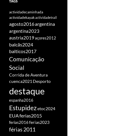
TAGS
actividadecaminhada
actividadekayak
actividadetrail
agosto2016
argentina
argentina2023
austria2019
açores2012
balcãs2024
balticos2017
Comunicação
Social
Corrida de Aventura
cuenca2021
Desporto
destaque
espanha2016
Estupidez
etoc2024
EUA
ferias2015
ferias2016
ferias2023
férias 2011