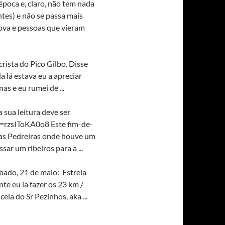
época e, claro, não tem nada
antes) e não se passa mais
rova e pessoas que vieram
crista do Pico Gilbo. Disse
a lá estava eu a apreciar
s e eu rumei de ...
a sua leitura deve ser
=rzsIToKA0o8 Este fim-de-
 Las Pedreiras onde houve um
ar um ribeiros para a ...
bado, 21 de maio: Estrela
te eu ia fazer os 23 km /
ela do Sr Pezinhos, aka ...