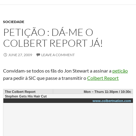
SOCIEDADE
PETIÇÃO : DÁ-ME O
COLBERT REPORT JÁ!
JUNE 27, 2009
LEAVE A COMMENT
Convidam-se todos os fãs do Jon Stewart a assinar a
petição
para pedir à SIC que passe a transmitir o
Colbert Report
The Colbert Report
Mon – Thurs 11:30pm / 10:30c
Stephen Gets His Hair Cut
www.colbertnation.com