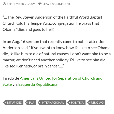
SEPTEMBER 7, 2009
LEAVE A COMMENT
“…The Rev. Steven Anderson of the Faithful Word Baptist
Church told his Tempe, Ariz., congregation he prays that
Obama “dies and goes to hell.”
In an Aug. 16 sermon that recently came to public attention,
Anderson said, “If you want to know how I’d like to see Obama
die, I’d like him to die of natural causes. I don’t want him to be a
martyr, we don’t need another holiday. I’d like to see him die,
like Ted Kennedy, of brain cancer….”
Tirado de
Americans United for Separation of Church and
State
via
Esquerda Republicana
ESTUPIDEZ
EUA
INTERNACIONAL
POLÍTICA
RELIGIÃO