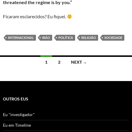
threatened the regime is by you.”
Ficaram esclarecidos? Eu fiquei.
INTERNACIONAL
IRÃO
POLÍTICA
RELIGIÃO
SOCIEDADE
Posts
1
2
NEXT →
navigation
OUTROS EUS
Eu "investigador"
Eu em Timeline