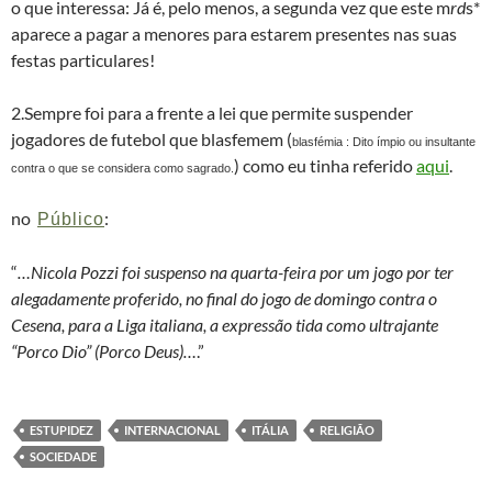
o que interessa: Já é, pelo menos, a segunda vez que este m
rd
s*
aparece a pagar a menores para estarem presentes nas suas
festas particulares!
2.Sempre foi para a frente a lei que permite suspender
jogadores de futebol que blasfemem (
blasfémia : Dito ímpio ou insultante
) como eu tinha referido
aqui
.
contra o que se considera como sagrado.
no
:
Público
“
…Nicola Pozzi foi suspenso na quarta-feira por um jogo por ter
alegadamente proferido, no final do jogo de domingo contra o
Cesena, para a Liga italiana, a expressão tida como ultrajante
“Porco Dio” (Porco Deus)…
.”
ESTUPIDEZ
INTERNACIONAL
ITÁLIA
RELIGIÃO
SOCIEDADE