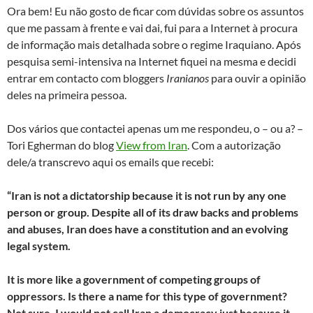
Ora bem! Eu não gosto de ficar com dúvidas sobre os assuntos
que me passam à frente e vai dai, fui para a Internet à procura
de informação mais detalhada sobre o regime Iraquiano. Após
pesquisa semi-intensiva na Internet fiquei na mesma e decidi
entrar em contacto com bloggers
Iranianos
para ouvir a opinião
deles na primeira pessoa.
Dos vários que contactei apenas um me respondeu, o – ou a? –
Tori Egherman do blog
View from Iran
. Com a autorização
dele/a transcrevo aqui os emails que recebi:
“Iran is not a dictatorship because it is not run by any one
person or group. Despite all of its draw backs and problems
and abuses, Iran does have a constitution and an evolving
legal system.
It is more like a government of competing groups of
oppressors. Is there a name for this type of government?
Not sure. I would not call Iran a democracy just because it