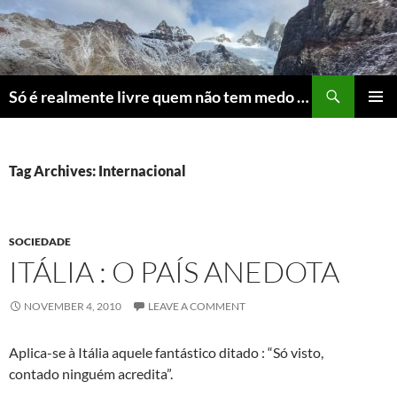
Skip
to
content
Search
Só é realmente livre quem não tem medo do ridículo
PRIMAR
MENU
Tag Archives: Internacional
SOCIEDADE
ITÁLIA : O PAÍS ANEDOTA
NOVEMBER 4, 2010
LEAVE A COMMENT
Aplica-se à Itália aquele fantástico ditado : “Só visto,
contado ninguém acredita”.