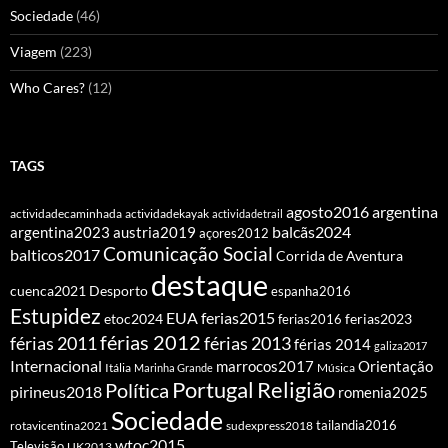
Sociedade
(46)
Viagem
(223)
Who Cares?
(12)
TAGS
agosto2016
argentina
actividadecaminhada
actividadekayak
actividadetrail
balcãs2024
argentina2023
austria2019
açores2012
Comunicação Social
balticos2017
Corrida de Aventura
destaque
cuenca2021
Desporto
espanha2016
Estupidez
EUA
ferias2015
etoc2024
ferias2016
ferias2023
férias 2012
férias 2011
férias 2013
férias 2014
galiza2017
Internacional
Orientação
marrocos2017
Itália
Marinha Grande
Música
Portugal
Religião
Política
pirineus2018
romenia2025
Sociedade
tailandia2016
rotavicentina2021
sudexpress2018
wtoc2015
Televisão
UK2013