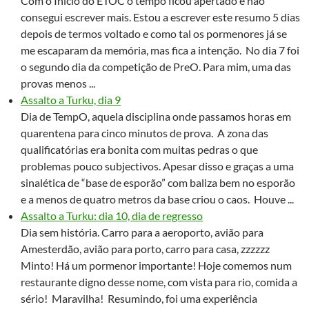
Com o Inicio do ETOC o tempo ficou apertado e não
consegui escrever mais. Estou a escrever este resumo 5 dias
depois de termos voltado e como tal os pormenores já se
me escaparam da memória, mas fica a intenção. No dia 7 foi
o segundo dia da competição de PreO. Para mim, uma das
provas menos ...
Assalto a Turku, dia 9
Dia de TempO, aquela disciplina onde passamos horas em
quarentena para cinco minutos de prova. A zona das
qualificatórias era bonita com muitas pedras o que
problemas pouco subjectivos. Apesar disso e graças a uma
sinalética de “base de esporão” com baliza bem no esporão
e a menos de quatro metros da base criou o caos. Houve ...
Assalto a Turku: dia 10, dia de regresso
Dia sem história. Carro para a aeroporto, avião para
Amesterdão, avião para porto, carro para casa, zzzzzz
Minto! Há um pormenor importante! Hoje comemos num
restaurante digno desse nome, com vista para rio, comida a
sério! Maravilha! Resumindo, foi uma experiência