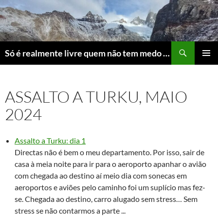
Skip
to
content
Search
Só é realmente livre quem não tem medo do ridículo
PRIMAR
MENU
ASSALTO A TURKU, MAIO
2024
Assalto a Turku: dia 1
Directas não é bem o meu departamento. Por isso, sair de
casa à meia noite para ir para o aeroporto apanhar o avião
com chegada ao destino aí meio dia com sonecas em
aeroportos e aviões pelo caminho foi um suplício mas fez-
se. Chegada ao destino, carro alugado sem stress… Sem
stress se não contarmos a parte ...