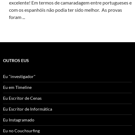
excelente! Em termos de camaradagem entre portugueses e
com os espanhóis não podia ter sido melhor. As provas
foram ...
OUTROS EUS
Eu "investigador"
Eu em Timeline
Eu Escritor de Cenas
Eu Escritor de Informática
Eu Instagramado
Eu no Couchsurfing