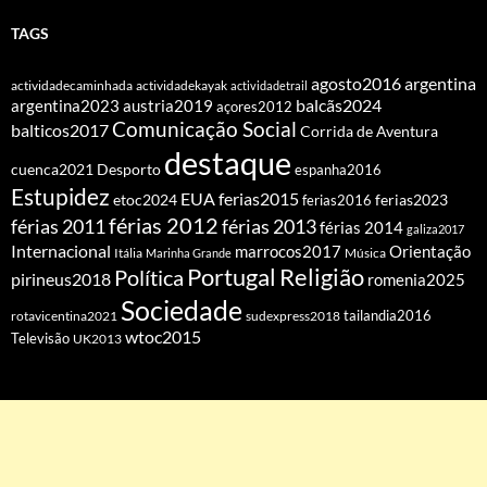
TAGS
agosto2016
argentina
actividadecaminhada
actividadekayak
actividadetrail
balcãs2024
argentina2023
austria2019
açores2012
Comunicação Social
balticos2017
Corrida de Aventura
destaque
cuenca2021
Desporto
espanha2016
Estupidez
EUA
ferias2015
etoc2024
ferias2016
ferias2023
férias 2012
férias 2011
férias 2013
férias 2014
galiza2017
Internacional
Orientação
marrocos2017
Itália
Marinha Grande
Música
Portugal
Religião
Política
pirineus2018
romenia2025
Sociedade
tailandia2016
rotavicentina2021
sudexpress2018
wtoc2015
Televisão
UK2013