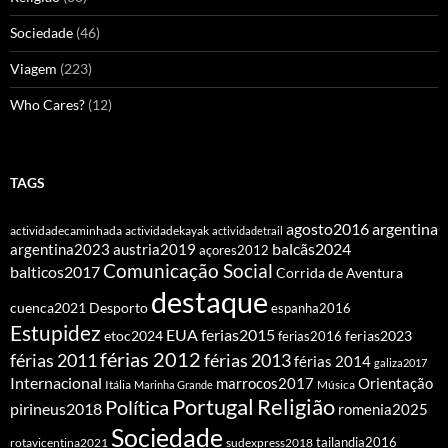
Sociedade
(46)
Viagem
(223)
Who Cares?
(12)
TAGS
agosto2016
argentina
actividadecaminhada
actividadekayak
actividadetrail
balcãs2024
argentina2023
austria2019
açores2012
Comunicação Social
balticos2017
Corrida de Aventura
destaque
cuenca2021
Desporto
espanha2016
Estupidez
EUA
ferias2015
etoc2024
ferias2016
ferias2023
férias 2012
férias 2011
férias 2013
férias 2014
galiza2017
Internacional
Orientação
marrocos2017
Itália
Marinha Grande
Música
Portugal
Religião
Política
pirineus2018
romenia2025
Sociedade
tailandia2016
rotavicentina2021
sudexpress2018