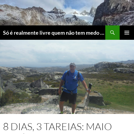
Skip
to
content
Search
Só é realmente livre quem não tem medo do ridículo
PRIMAR
MENU
8 DIAS, 3 TAREIAS: MAIO