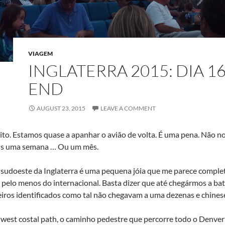
VIAGEM
INGLATERRA 2015: DIA 16
END
AUGUST 23, 2015
LEAVE A COMMENT
eito. Estamos quase a apanhar o avião de volta. É uma pena. Não n
is uma semana … Ou um mês.
 sudoeste da Inglaterra é uma pequena jóia que me parece compl
 pelo menos do internacional. Basta dizer que até chegármos a bath
iros identificados como tal não chegavam a uma dezenas e chinese
west costal path, o caminho pedestre que percorre todo o Denve