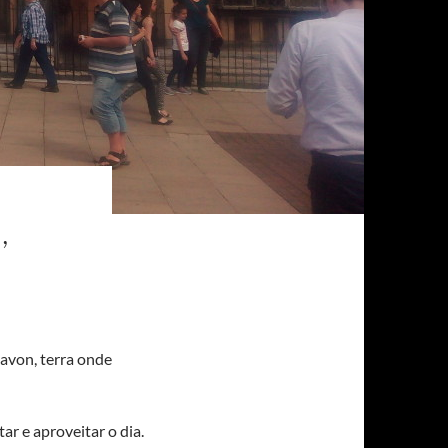
,
avon, terra onde
ar e aproveitar o dia.