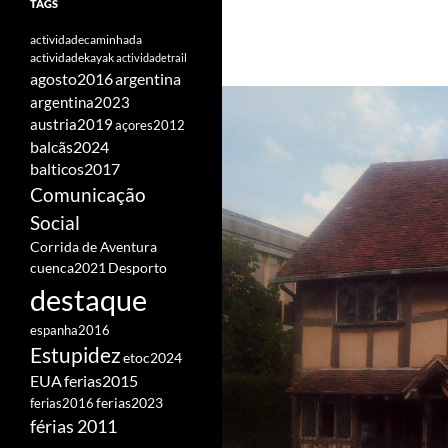
TAGS
actividadecaminhada
actividadekayak
actividadetrail
agosto2016
argentina
argentina2023
austria2019
açores2012
balcãs2024
balticos2017
Comunicação
Social
Corrida de Aventura
cuenca2021
Desporto
destaque
espanha2016
Estupidez
etoc2024
EUA
ferias2015
ferias2016
ferias2023
férias 2011