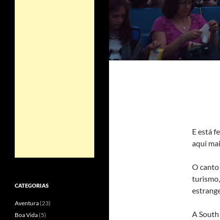
E está f
aqui ma
O canto
turismo,
CATEGORIAS
estrange
Aventura
(23)
A South 
Boa Vida
(5)