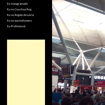
Eu Instagramado
Eu no Couchsurfing
Eu no Região de Leiria
Eu no warmshowers
Eu Profissional