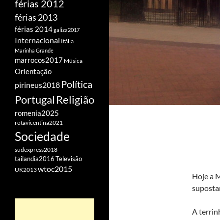
férias 2012
férias 2013
férias 2014
galiza2017
Internacional
Itália
Marinha Grande
marrocos2017
Música
Orientação
Política
pirineus2018
Portugal
Religião
romenia2025
rotavicentina2021
Sociedade
sudexpress2018
tailandia2016
Televisão
wtoc2015
UK2013
Hoje a 
suposta
A terrin