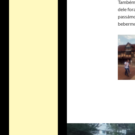
Também t
dele fo
passámo
bebermo