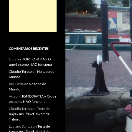
COMENTÁRIOS RECENTES
Lucy
on
HOMEOPATIA – O
que é e como NÃO funciona
Cláudio Tereso
on
No topo do
Mundo
Rui Costa
on
No topo do
Mundo
Ana
on
HOMEOPATIA – O que
é e como NÃO funciona
Cláudio Tereso
on
Teste de
Kayak Insuflável Itiwit 2 da
Tribord
Luciano Santos
on
Teste de
Kayak Insuflável Itiwit 2 da