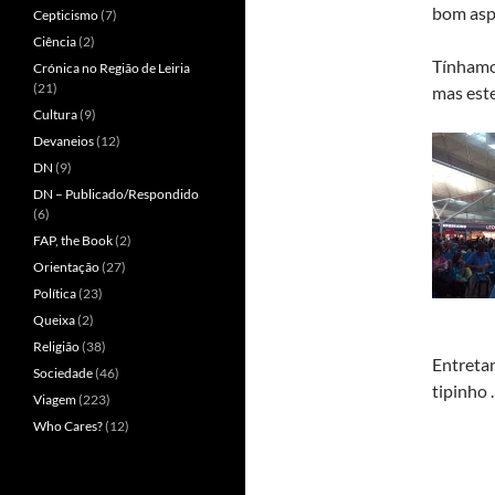
bom aspe
Cepticismo
(7)
Ciência
(2)
Tínhamos
Crónica no Região de Leiria
(21)
mas este
Cultura
(9)
Devaneios
(12)
DN
(9)
DN – Publicado/Respondido
(6)
FAP, the Book
(2)
Orientação
(27)
Política
(23)
Queixa
(2)
Religião
(38)
Entretan
Sociedade
(46)
tipinho
Viagem
(223)
Who Cares?
(12)