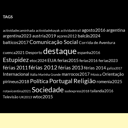
TAGS
agosto2016
argentina
actividadecaminhada
actividadekayak
actividadetrail
balcãs2024
argentina2023
austria2019
açores2012
Comunicação Social
balticos2017
Corrida de Aventura
destaque
cuenca2021
Desporto
espanha2016
Estupidez
EUA
ferias2015
etoc2024
ferias2016
ferias2023
férias 2012
férias 2011
férias 2013
férias 2014
galiza2017
Internacional
Orientação
marrocos2017
Itália
Marinha Grande
Música
Portugal
Religião
Política
pirineus2018
romenia2025
Sociedade
tailandia2016
rotavicentina2021
sudexpress2018
wtoc2015
Televisão
UK2013