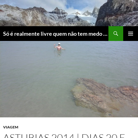
Skip
to
content
Search
Só é realmente livre quem não tem medo do ridículo
PRIMAR
MENU
VIAGEM
ASTURIAS 2014 | DIAS 20 E