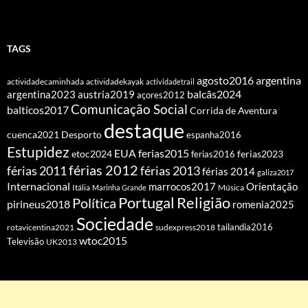
TAGS
agosto2016
argentina
actividadecaminhada
actividadekayak
actividadetrail
balcãs2024
argentina2023
austria2019
açores2012
Comunicação Social
balticos2017
Corrida de Aventura
destaque
cuenca2021
Desporto
espanha2016
Estupidez
EUA
ferias2015
etoc2024
ferias2016
ferias2023
férias 2012
férias 2011
férias 2013
férias 2014
galiza2017
Internacional
Orientação
marrocos2017
Itália
Marinha Grande
Música
Portugal
Religião
Política
pirineus2018
romenia2025
Sociedade
tailandia2016
rotavicentina2021
sudexpress2018
wtoc2015
Televisão
UK2013