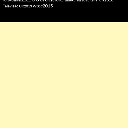
tailandia2016
rotavicentina2021
sudexpress2018
wtoc2015
Televisão
UK2013