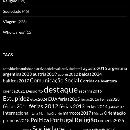
Religião
(38)
Sociedade
(46)
Viagem
(223)
Who Cares?
(12)
TAGS
agosto2016
argentina
actividadecaminhada
actividadekayak
actividadetrail
balcãs2024
argentina2023
austria2019
açores2012
Comunicação Social
balticos2017
Corrida de Aventura
destaque
cuenca2021
Desporto
espanha2016
Estupidez
EUA
ferias2015
etoc2024
ferias2016
ferias2023
férias 2012
férias 2011
férias 2013
férias 2014
galiza2017
Internacional
Orientação
marrocos2017
Itália
Marinha Grande
Música
Portugal
Religião
Política
pirineus2018
romenia2025
Sociedade