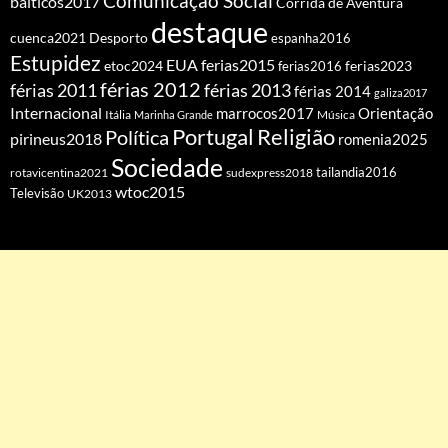
Comunicação Social
balticos2017
Corrida de Aventura
destaque
cuenca2021
Desporto
espanha2016
Estupidez
EUA
ferias2015
etoc2024
ferias2016
ferias2023
férias 2012
férias 2011
férias 2013
férias 2014
galiza2017
Internacional
Orientação
marrocos2017
Itália
Marinha Grande
Música
Portugal
Religião
Política
pirineus2018
romenia2025
Sociedade
tailandia2016
rotavicentina2021
sudexpress2018
wtoc2015
Televisão
UK2013