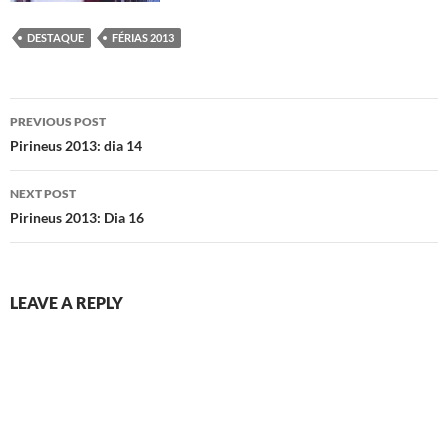
DESTAQUE
FÉRIAS 2013
Post
PREVIOUS POST
navigation
Pirineus 2013: dia 14
NEXT POST
Pirineus 2013: Dia 16
LEAVE A REPLY