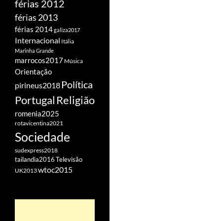
férias 2012
férias 2013
férias 2014
galiza2017
Internacional
Itália
Marinha Grande
marrocos2017
Música
Orientação
Política
pirineus2018
Portugal
Religião
romenia2025
rotavicentina2021
Sociedade
sudexpress2018
tailandia2016
Televisão
wtoc2015
UK2013