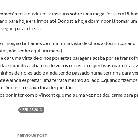
meçámos a ouvir uns zuns zuns sobre uma mega-festa em Bilbao e
lano para hoje era irmos até Donostia hoje dormir por lá tomar 
seguir para a fiesta.
 irmos, só tínhamos de ir dar uma vista de olhos a dois circos aqui
ntar, não tenho aqui um mapa).
e dar uma vista de olhos por estas paragens acaba por se transof
a e quando acabámos de ver os circos (e respectivas marmotas, v
hinhos de rio gelado e ainda tendo passado numa terrinha para v
e e ainda espreitar uma ferrata mesmo ao lado….quando fizemos is
e Donostia estava fora de questão.
s por ir ter com o Vincent que mais uma vez nos deu cama para p
FÉRIAS 2013
Post
PREVIOUS POST