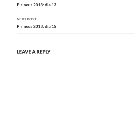
navigation
Pirineus 2013: dia 13
NEXT POST
Pirineus 2013: dia 15
LEAVE A REPLY