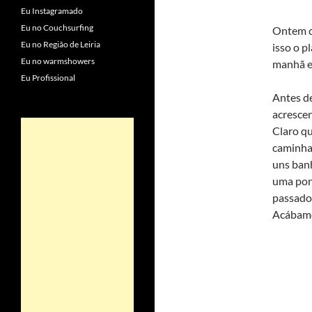
Eu Instagramado
Eu no Couchsurfing
Ontem co
Eu no Região de Leiria
isso o p
Eu no warmshowers
manhã e 
Eu Profissional
Antes de
acresce
Claro qu
caminhad
uns ban
uma pont
passado 
Acábamo