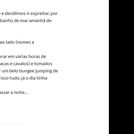
 decidimos ir espreitar, por
um banho de mar amanhã de
 ao lado (nomes a
mrar em várias horas de
acas e cavalos) e tomados
er um belo bungee jumping de
so tudo, já o dia tinha
assar a noite…