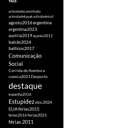
TAGS
actividadecaminhada
actividadekayak
actividadetrail
agosto2016
argentina
argentina2023
austria2019
açores2012
balcãs2024
balticos2017
Comunicação
Social
Corrida de Aventura
cuenca2021
Desporto
destaque
espanha2016
Estupidez
etoc2024
EUA
ferias2015
ferias2016
ferias2023
férias 2011