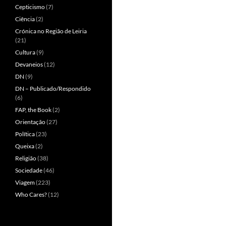
Cepticismo
(7)
Ciência
(2)
Crónica no Região de Leiria
(21)
Cultura
(9)
Devaneios
(12)
DN
(9)
DN – Publicado/Respondido
(6)
FAP, the Book
(2)
Orientação
(27)
Política
(23)
Queixa
(2)
Religião
(38)
Sociedade
(46)
Viagem
(223)
Who Cares?
(12)