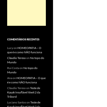
COMENTÁRIOS RECENTES
Lucy
on
HOMEOPATIA – O
que é e como NÃO funciona
Cláudio Tereso
on
No topo do
Mundo
Rui Costa
on
No topo do
Mundo
Ana
on
HOMEOPATIA – O que
é e como NÃO funciona
Cláudio Tereso
on
Teste de
Kayak Insuflável Itiwit 2 da
Tribord
Luciano Santos
on
Teste de
Kayak Insuflável Itiwit 2 da