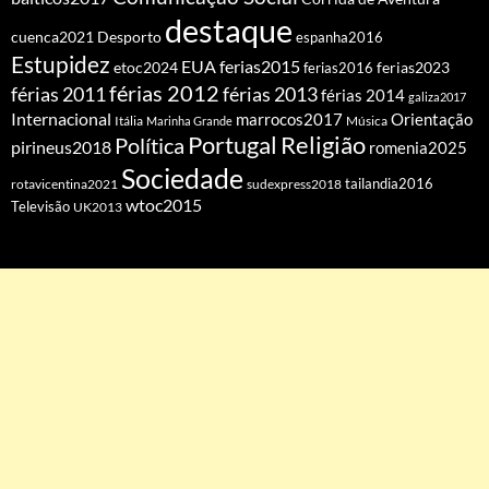
destaque
cuenca2021
Desporto
espanha2016
Estupidez
EUA
ferias2015
etoc2024
ferias2016
ferias2023
férias 2012
férias 2011
férias 2013
férias 2014
galiza2017
Internacional
Orientação
marrocos2017
Itália
Marinha Grande
Música
Portugal
Religião
Política
pirineus2018
romenia2025
Sociedade
tailandia2016
rotavicentina2021
sudexpress2018
wtoc2015
Televisão
UK2013