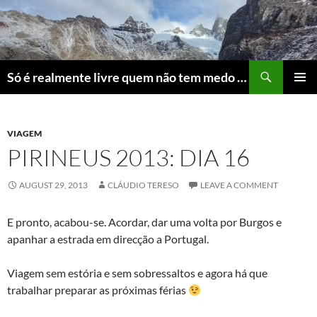
Skip
to
content
Search
Só é realmente livre quem não tem medo do ridículo
PRIMAR
MENU
VIAGEM
PIRINEUS 2013: DIA 16
AUGUST 29, 2013
CLÁUDIO TERESO
LEAVE A COMMENT
E pronto, acabou-se. Acordar, dar uma volta por Burgos e
apanhar a estrada em direcção a Portugal.
Viagem sem estória e sem sobressaltos e agora há que
trabalhar preparar as próximas férias