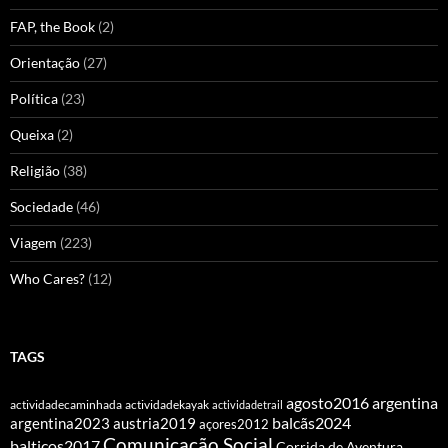
FAP, the Book
(2)
Orientação
(27)
Política
(23)
Queixa
(2)
Religião
(38)
Sociedade
(46)
Viagem
(223)
Who Cares?
(12)
TAGS
agosto2016
argentina
actividadecaminhada
actividadekayak
actividadetrail
balcãs2024
argentina2023
austria2019
açores2012
Comunicação Social
balticos2017
Corrida de Aventura