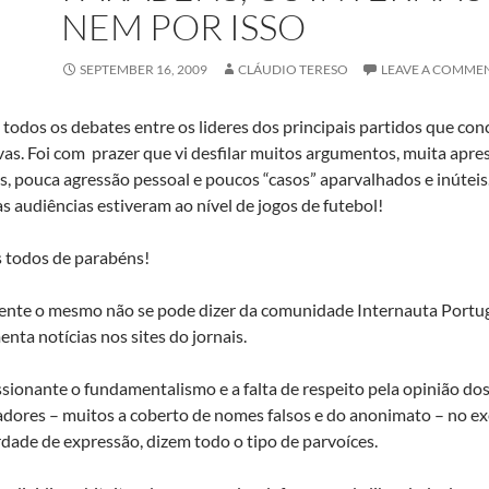
NEM POR ISSO
SEPTEMBER 16, 2009
CLÁUDIO TERESO
LEAVE A COMME
a todos os debates entre os lideres dos principais partidos que con
ivas. Foi com prazer que vi desfilar muitos argumentos, muita ap
is, pouca agressão pessoal e poucos “casos” aparvalhados e inúteis
as audiências estiveram ao nível de jogos de futebol!
 todos de parabéns!
mente o mesmo não se pode dizer da comunidade Internauta Portu
nta notícias nos sites do jornais.
sionante o fundamentalismo e a falta de respeito pela opinião do
dores – muitos a coberto de nomes falsos e do anonimato – no ex
rdade de expressão, dizem todo o tipo de parvoíces.