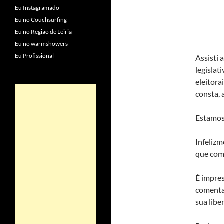
Eu Instagramado
Eu no Couchsurfing
Eu no Região de Leiria
Eu no warmshowers
Eu Profissional
Assisti 
legislat
eleitora
consta, 
Estamos
Infeliz
que come
É impres
comenta
sua libe