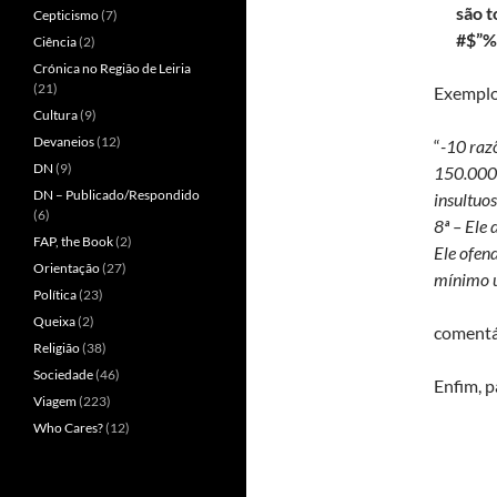
são t
Cepticismo
(7)
#$”%
Ciência
(2)
Crónica no Região de Leiria
(21)
Exemplo
Cultura
(9)
Devaneios
(12)
“
-10 raz
DN
(9)
150.000 
DN – Publicado/Respondido
insultuo
(6)
8ª – Ele
FAP, the Book
(2)
Ele ofen
Orientação
(27)
mínimo
Política
(23)
Queixa
(2)
comentá
Religião
(38)
Sociedade
(46)
Enfim, p
Viagem
(223)
Who Cares?
(12)