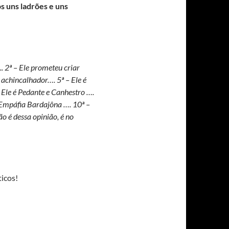
s uns ladrões e uns
 2ª – Ele prometeu criar
 achincalhador…. 5ª – Ele é
 Ele é Pedante e Canhestro ….
e Empáfia Bardajôna …. 10ª –
o é dessa opinião, é no
icos!