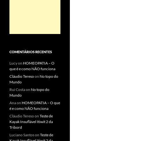
COMENTÁRIOS RECENTES
Lucy
on
HOMEOPATIA – O
que é e como NÃO funciona
Cláudio Tereso
on
No topo do
Mundo
Rui Costa
on
No topo do
Mundo
Ana
on
HOMEOPATIA – O que
é e como NÃO funciona
Cláudio Tereso
on
Teste de
Kayak Insuflável Itiwit 2 da
Tribord
Luciano Santos
on
Teste de
Kayak Insuflável Itiwit 2 da