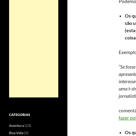
Podemos 
Os qu
são 
(esta
cois
Exemplo
“Se foss
apresent
interess
uma t-sh
jornalíst
comentá
CATEGORIAS
fazer pol
Aventura
(23)
Os q
Boa Vida
(5)