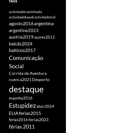
TAGS
actividadecaminhada
actividadekayak
actividadetrail
agosto2016
argentina
argentina2023
austria2019
açores2012
balcãs2024
balticos2017
Comunicação
Social
Corrida de Aventura
cuenca2021
Desporto
destaque
espanha2016
Estupidez
etoc2024
EUA
ferias2015
ferias2016
ferias2023
férias 2011