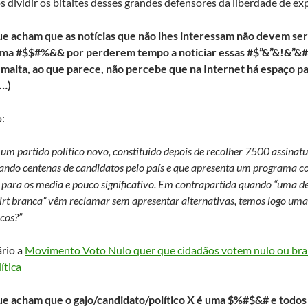
dividir os bitaites desses grandes defensores da liberdade de ex
e acham que as notícias que não lhes interessam não devem ser n
uma #$$#%&& por perderem tempo a noticiar essas #$”&”&!&”&#
 malta, ao que parece, não percebe que na Internet há espaço p
a…)
:
e um partido político novo, constituído depois de recolher 7500 assinat
ando centenas de candidatos pelo país e que apresenta um programa co
e para os media e pouco significativo. Em contrapartida quando “uma d
irt branca” vêm reclamar sem apresentar alternativas, temos logo uma no
icos?”
rio a
Movimento Voto Nulo quer que cidadãos votem nulo ou br
ítica
ue acham que o gajo/candidato/político X é uma $%#$&# e todo