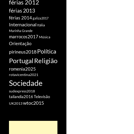
férias 2012
férias 2013
férias 2014
galiza2017
Internacional
Itália
Marinha Grande
marrocos2017
Música
Orientação
Política
pirineus2018
Portugal
Religião
romenia2025
rotavicentina2021
Sociedade
sudexpress2018
tailandia2016
Televisão
wtoc2015
UK2013