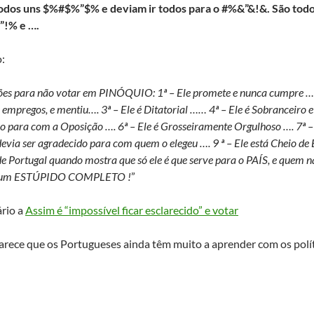
odos uns $%#$%”$% e deviam ir todos para o #%&”&!&. São todo
”!% e ….
:
ões para não votar em PINÓQUIO: 1ª – Ele promete e nunca cumpre …..
empregos, e mentiu…. 3ª – Ele é Ditatorial …… 4ª – Ele é Sobranceiro e
so para com a Oposição …. 6ª – Ele é Grosseiramente Orgulhoso …. 7ª –
 devia ser agradecido para com quem o elegeu …. 9 ª – Ele está Cheio d
de Portugal quando mostra que só ele é que serve para o PAÍS, e quem nã
 um ESTÚPIDO COMPLETO !
”
rio a
Assim é “impossível ficar esclarecido” e votar
arece que os Portugueses ainda têm muito a aprender com os polít