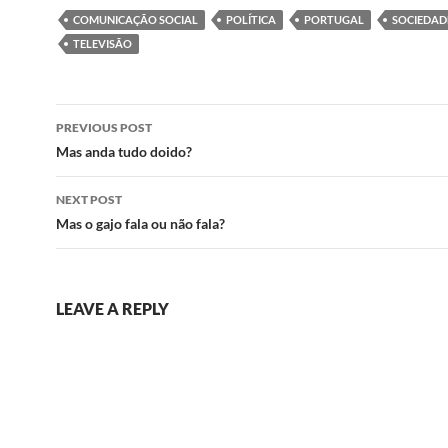
COMUNICAÇÃO SOCIAL
POLÍTICA
PORTUGAL
SOCIEDAD
TELEVISÃO
Post
PREVIOUS POST
navigation
Mas anda tudo doido?
NEXT POST
Mas o gajo fala ou não fala?
LEAVE A REPLY