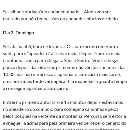
Se calhar é obrigatório andar equipado… Ainda vou ser
multado por não ter bastões ou andar de chinelos de dedo.
Dia 3, Domingo
Seis da manhã, hora de levantar. Os autocarros começam a
subir para o “apeadeiro” às seis e meia. Depois é hora e meia
montanha acima para chegar a Sancti Spiritu. Vou lá chegar
pouco depois das oito e os primeiros não vão passar antes das
10:30 mas não me arrisco a apanhar o autocarro mais tarde,
uma hora mais tarde vai implicar fila e sabe-se lá quanto tempo
a conseguir apanhar o autocarro.
Entrei no primeiro autocarro e 15 minutos depois estávamos
no apeadeiro do comboio para começar a caminhada pelos
belos bosques na vertente da montanha. Percurso sem estória
e cheguei lá acima para pela primeira vez perceber o cenário do
ponto mais icónico da corrida. Uma coisa é ver as filmagens