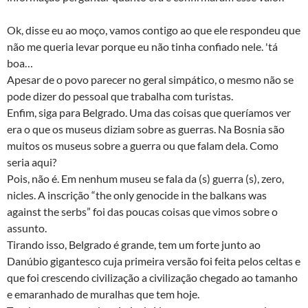
Ok, disse eu ao moço, vamos contigo ao que ele respondeu que
não me queria levar porque eu não tinha confiado nele. 'tá
boa…
Apesar de o povo parecer no geral simpático, o mesmo não se
pode dizer do pessoal que trabalha com turistas.
Enfim, siga para Belgrado. Uma das coisas que queríamos ver
era o que os museus diziam sobre as guerras. Na Bosnia são
muitos os museus sobre a guerra ou que falam dela. Como
seria aqui?
Pois, não é. Em nenhum museu se fala da (s) guerra (s), zero,
nicles. A inscrição “the only genocide in the balkans was
against the serbs” foi das poucas coisas que vimos sobre o
assunto.
Tirando isso, Belgrado é grande, tem um forte junto ao
Danúbio gigantesco cuja primeira versão foi feita pelos celtas e
que foi crescendo civilização a civilização chegado ao tamanho
e emaranhado de muralhas que tem hoje.