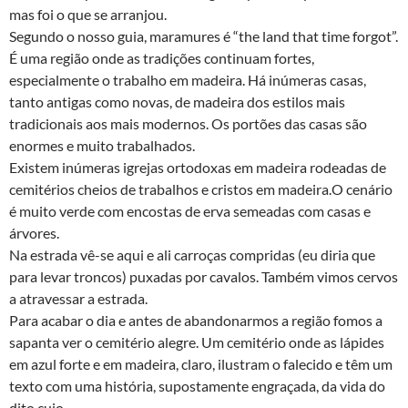
mas foi o que se arranjou.
Segundo o nosso guia, maramures é “the land that time forgot”.
É uma região onde as tradições continuam fortes,
especialmente o trabalho em madeira. Há inúmeras casas,
tanto antigas como novas, de madeira dos estilos mais
tradicionais aos mais modernos. Os portões das casas são
enormes e muito trabalhados.
Existem inúmeras igrejas ortodoxas em madeira rodeadas de
cemitérios cheios de trabalhos e cristos em madeira.O cenário
é muito verde com encostas de erva semeadas com casas e
árvores.
Na estrada vê-se aqui e ali carroças compridas (eu diria que
para levar troncos) puxadas por cavalos. Também vimos cervos
a atravessar a estrada.
Para acabar o dia e antes de abandonarmos a região fomos a
sapanta ver o cemitério alegre. Um cemitério onde as lápides
em azul forte e em madeira, claro, ilustram o falecido e têm um
texto com uma história, supostamente engraçada, da vida do
dito cujo.