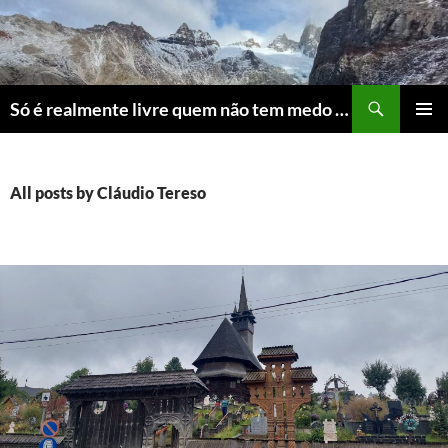
Skip
to
content
Search
Só é realmente livre quem não tem medo do ridículo
PRIMAR
MENU
All posts by Cláudio Tereso