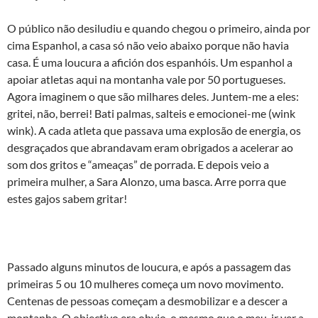
O público não desiludiu e quando chegou o primeiro, ainda por
cima Espanhol, a casa só não veio abaixo porque não havia
casa. É uma loucura a afición dos espanhóis. Um espanhol a
apoiar atletas aqui na montanha vale por 50 portugueses.
Agora imaginem o que são milhares deles. Juntem-me a eles:
gritei, não, berrei! Bati palmas, salteis e emocionei-me (wink
wink). A cada atleta que passava uma explosão de energia, os
desgraçados que abrandavam eram obrigados a acelerar ao
som dos gritos e “ameaças” de porrada. E depois veio a
primeira mulher, a Sara Alonzo, uma basca. Arre porra que
estes gajos sabem gritar!
Passado alguns minutos de loucura, e após a passagem das
primeiras 5 ou 10 mulheres começa um novo movimento.
Centenas de pessoas começam a desmobilizar e a descer a
montanha. O objectivo era obvio, o mesmo que o meu, ir ver a