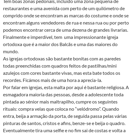
Tem boas zonas pedonais, incluído uma zona pequena de
restaurantes e uma avenida com perto de um quilómetro de
comprido onde se encontram as marcas do costume e onde se
encontram alguns vendedores de rua e nessa rua ou por perto
podemos encontrar cerca de uma dezena de grandes livrarias.
Finalmente e imperdível, tem uma impressionante igreja
ortodoxa que é a maior dos Balcãs e uma das maiores do
mundo.
As igrejas ortodoxas são bastante bonitas com as paredes
todas preenchidas com quadros feitos de pastilhas/mini
azulejos com cores bastante vivas, mas esta bate todos os
recordes. Ficámos mais de uma hora a aprecia-la.
Por falar em igrejas, esta malta por aqui é bastante religiosa. A
esmagadora maioria das pessoas, desde a adolescente toda
pintada ao sénior mais maltrapilho, cumpre os seguintes
rituais: compra velas que coloca no “velódromo”. Quando
entra, beija a armação da porta, de seguida passa pelas várias
pinturas de santos, cristos e afins, benze-se e beija o quadro.
Eventualmente tira uma selfie e no fim sai de costas e volta a