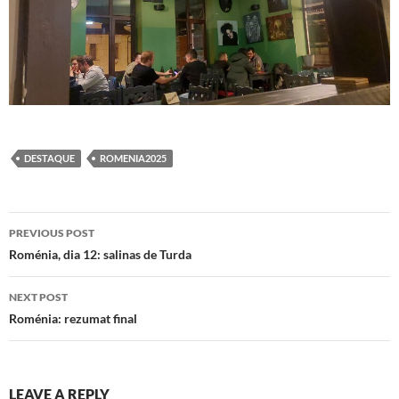
DESTAQUE
ROMENIA2025
Post
PREVIOUS POST
navigation
Roménia, dia 12: salinas de Turda
NEXT POST
Roménia: rezumat final
LEAVE A REPLY