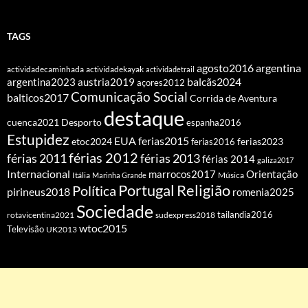
TAGS
agosto2016
argentina
actividadecaminhada
actividadekayak
actividadetrail
balcãs2024
argentina2023
austria2019
açores2012
Comunicação Social
balticos2017
Corrida de Aventura
destaque
cuenca2021
Desporto
espanha2016
Estupidez
EUA
ferias2015
etoc2024
ferias2016
ferias2023
férias 2012
férias 2011
férias 2013
férias 2014
galiza2017
Internacional
Orientação
marrocos2017
Itália
Marinha Grande
Música
Portugal
Religião
Política
pirineus2018
romenia2025
Sociedade
tailandia2016
rotavicentina2021
sudexpress2018
wtoc2015
Televisão
UK2013