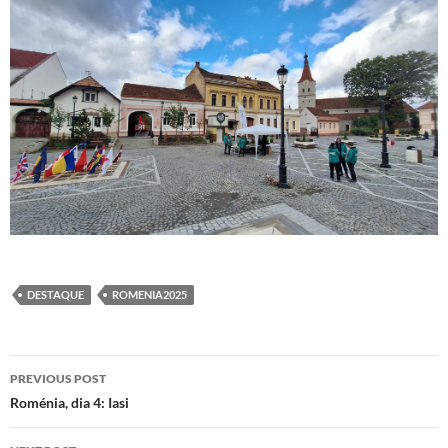
DESTAQUE
ROMENIA2025
Post
PREVIOUS POST
navigation
Roménia, dia 4: Iasi