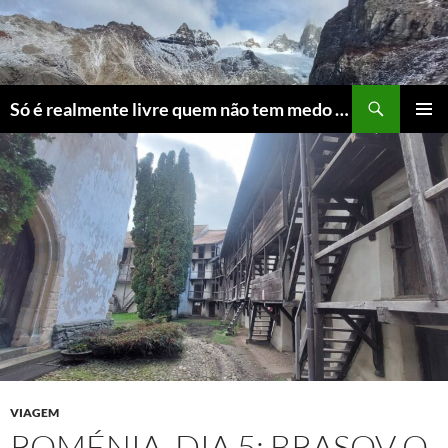
Skip
to
content
Search
Só é realmente livre quem não tem medo do ridículo
PRIMAR
MENU
VIAGEM
ROMÉNIA, DIA 5: BRASOV O