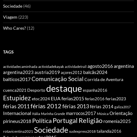
Sociedade
(46)
Viagem
(223)
Who Cares?
(12)
TAGS
agosto2016
argentina
actividadecaminhada
actividadekayak
actividadetrail
balcãs2024
argentina2023
austria2019
açores2012
Comunicação Social
balticos2017
Corrida de Aventura
destaque
cuenca2021
Desporto
espanha2016
Estupidez
EUA
ferias2015
etoc2024
ferias2016
ferias2023
férias 2012
férias 2011
férias 2013
férias 2014
galiza2017
Internacional
Orientação
marrocos2017
Itália
Marinha Grande
Música
Portugal
Religião
Política
pirineus2018
romenia2025
Sociedade
tailandia2016
rotavicentina2021
sudexpress2018