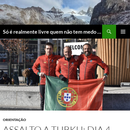
Skip
to
content
Search
Só é realmente livre quem não tem medo do ridículo
PRIMAR
MENU
ORIENTAÇÃO
ASSALTO A TURKU: DIA 4