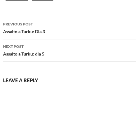
Post
PREVIOUS POST
navigation
Assalto a Turku: Dia 3
NEXT POST
Assalto a Turku: dia 5
LEAVE A REPLY