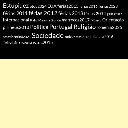
Estupidez
EUA
ferias2015
etoc2024
ferias2016
ferias2023
férias 2012
férias 2011
férias 2013
férias 2014
galiza2017
Internacional
Orientação
marrocos2017
Itália
Marinha Grande
Música
Portugal
Religião
Política
pirineus2018
romenia2025
Sociedade
tailandia2016
rotavicentina2021
sudexpress2018
wtoc2015
Televisão
UK2013