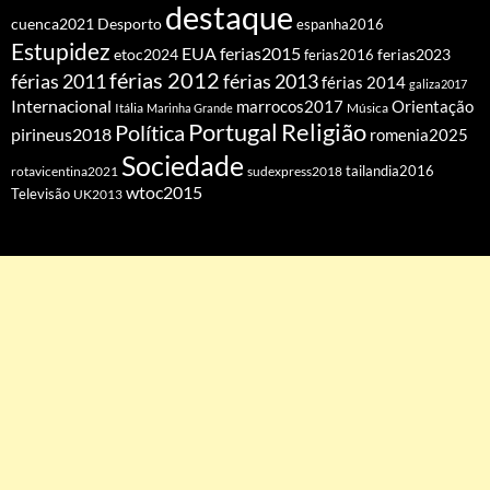
destaque
cuenca2021
Desporto
espanha2016
Estupidez
EUA
ferias2015
etoc2024
ferias2016
ferias2023
férias 2012
férias 2011
férias 2013
férias 2014
galiza2017
Internacional
Orientação
marrocos2017
Itália
Marinha Grande
Música
Portugal
Religião
Política
pirineus2018
romenia2025
Sociedade
tailandia2016
rotavicentina2021
sudexpress2018
wtoc2015
Televisão
UK2013