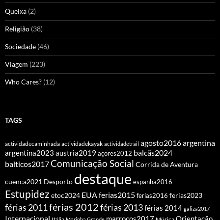
Queixa
(2)
Religião
(38)
Sociedade
(46)
Viagem
(223)
Who Cares?
(12)
TAGS
agosto2016
argentina
actividadecaminhada
actividadekayak
actividadetrail
balcãs2024
argentina2023
austria2019
açores2012
Comunicação Social
balticos2017
Corrida de Aventura
destaque
cuenca2021
Desporto
espanha2016
Estupidez
EUA
ferias2015
etoc2024
ferias2016
ferias2023
férias 2012
férias 2011
férias 2013
férias 2014
galiza2017
Internacional
Orientação
marrocos2017
Itália
Marinha Grande
Música