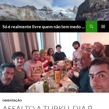
Skip
to
content
Search
Só é realmente livre quem não tem medo do ridículo
PRIMAR
MENU
ORIENTAÇÃO
ASSALTO A TURKU, DIA 9