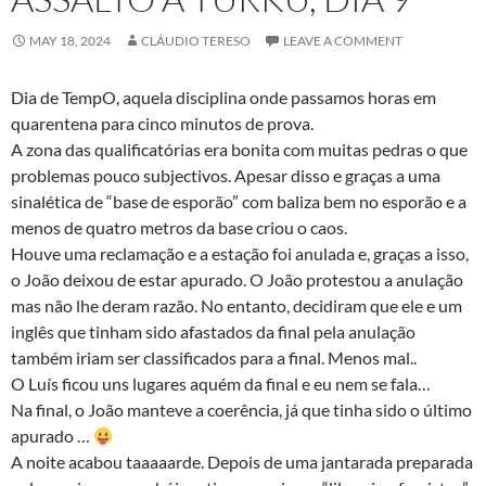
MAY 18, 2024
CLÁUDIO TERESO
LEAVE A COMMENT
Dia de TempO, aquela disciplina onde passamos horas em
quarentena para cinco minutos de prova.
A zona das qualificatórias era bonita com muitas pedras o que
problemas pouco subjectivos. Apesar disso e graças a uma
sinalética de “base de esporão” com baliza bem no esporão e a
menos de quatro metros da base criou o caos.
Houve uma reclamação e a estação foi anulada e, graças a isso,
o João deixou de estar apurado. O João protestou a anulação
mas não lhe deram razão. No entanto, decidiram que ele e um
inglês que tinham sido afastados da final pela anulação
também iriam ser classificados para a final. Menos mal..
O Luís ficou uns lugares aquém da final e eu nem se fala…
Na final, o João manteve a coerência, já que tinha sido o último
apurado …
A noite acabou taaaaarde. Depois de uma jantarada preparada