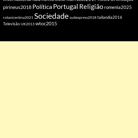
Portugal
Religião
Política
pirineus2018
romenia2025
Sociedade
tailandia2016
rotavicentina2021
sudexpress2018
wtoc2015
Televisão
UK2013