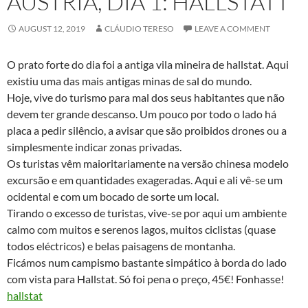
ÁUSTRIA, DIA 1: HALLSTATT
AUGUST 12, 2019
CLÁUDIO TERESO
LEAVE A COMMENT
O prato forte do dia foi a antiga vila mineira de hallstat. Aqui
existiu uma das mais antigas minas de sal do mundo.
Hoje, vive do turismo para mal dos seus habitantes que não
devem ter grande descanso. Um pouco por todo o lado há
placa a pedir silêncio, a avisar que são proibidos drones ou a
simplesmente indicar zonas privadas.
Os turistas vêm maioritariamente na versão chinesa modelo
excursão e em quantidades exageradas. Aqui e ali vê-se um
ocidental e com um bocado de sorte um local.
Tirando o excesso de turistas, vive-se por aqui um ambiente
calmo com muitos e serenos lagos, muitos ciclistas (quase
todos eléctricos) e belas paisagens de montanha.
Ficámos num campismo bastante simpático à borda do lado
com vista para Hallstat. Só foi pena o preço, 45€! Fonhasse!
hallstat