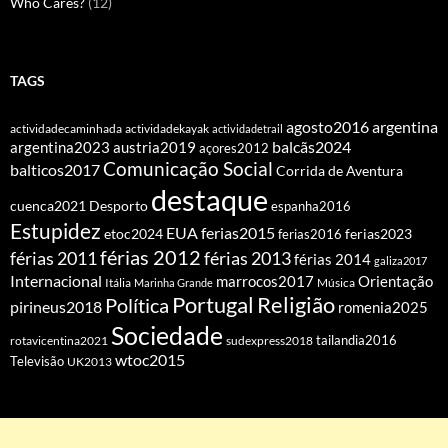
Who Cares?
(12)
TAGS
agosto2016
argentina
actividadecaminhada
actividadekayak
actividadetrail
balcãs2024
argentina2023
austria2019
açores2012
Comunicação Social
balticos2017
Corrida de Aventura
destaque
cuenca2021
Desporto
espanha2016
Estupidez
EUA
ferias2015
etoc2024
ferias2016
ferias2023
férias 2012
férias 2011
férias 2013
férias 2014
galiza2017
Internacional
Orientação
marrocos2017
Itália
Marinha Grande
Música
Portugal
Religião
Política
pirineus2018
romenia2025
Sociedade
tailandia2016
rotavicentina2021
sudexpress2018
wtoc2015
Televisão
UK2013