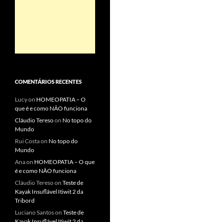
COMENTÁRIOS RECENTES
Lucy
on
HOMEOPATIA – O
que é e como NÃO funciona
Cláudio Tereso
on
No topo do
Mundo
Rui Costa
on
No topo do
Mundo
Ana
on
HOMEOPATIA – O que
é e como NÃO funciona
Cláudio Tereso
on
Teste de
Kayak Insuflável Itiwit 2 da
Tribord
Luciano Santos
on
Teste de
Kayak Insuflável Itiwit 2 da