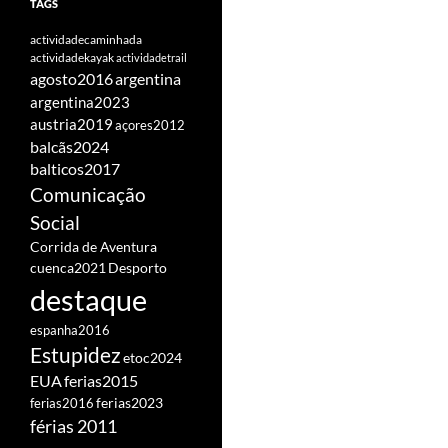
TAGS
actividadecaminhada
actividadekayak
actividadetrail
agosto2016
argentina
argentina2023
austria2019
açores2012
balcãs2024
balticos2017
Comunicação
Social
Corrida de Aventura
cuenca2021
Desporto
destaque
espanha2016
Estupidez
etoc2024
EUA
ferias2015
ferias2016
ferias2023
férias 2011