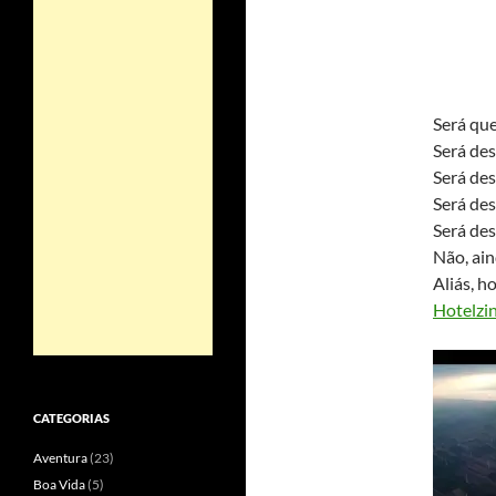
Será qu
Será des
Será de
Será des
Será des
Não, ain
Aliás, 
Hotelzin
CATEGORIAS
Aventura
(23)
Boa Vida
(5)