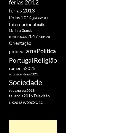
férias 2012
férias 2013
férias 2014
galiza2017
Internacional
Itália
Marinha Grande
marrocos2017
Música
Orientação
Política
pirineus2018
Portugal
Religião
romenia2025
rotavicentina2021
Sociedade
sudexpress2018
tailandia2016
Televisão
wtoc2015
UK2013