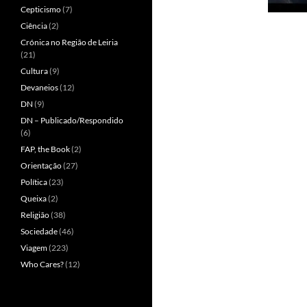
Cepticismo
(7)
Ciência
(2)
Crónica no Região de Leiria
(21)
Cultura
(9)
Devaneios
(12)
DN
(9)
DN – Publicado/Respondido
(6)
FAP, the Book
(2)
Orientação
(27)
Política
(23)
Queixa
(2)
Religião
(38)
Sociedade
(46)
Viagem
(223)
Who Cares?
(12)