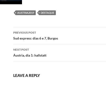
AUSTRIA2019
DESTAQUE
Post
PREVIOUS POST
navigation
Sud express: dias 6 e 7, Burgos
NEXT POST
Áustria, dia 1: hallstatt
LEAVE A REPLY