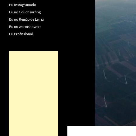
Eu Instagramado
Eu no Couchsurfing
Eu no Região de Leiria
Eu no warmshowers
Eu Profissional