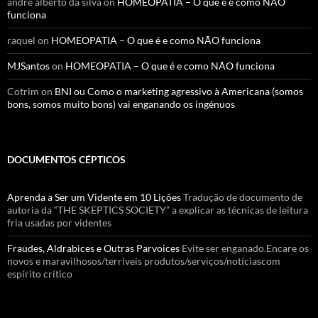
andre alberto da silva
on
HOMEOPATIA – O que é e como NÃO
funciona
raquel
on
HOMEOPATIA – O que é e como NÃO funciona
MJSantos
on
HOMEOPATIA – O que é e como NÃO funciona
Cotrim
on
BNI ou Como o marketing agressivo à Americana (somos
bons, somos muito bons) vai enganando os ingénuos
DOCUMENTOS CÉPTICOS
Aprenda a Ser um Vidente em 10 Lições
Tradução de documento de
autoria da “THE SKEPTICS SOCIETY” a explicar as técnicas de leitura
fria usadas por videntes
Fraudes, Aldrabices e Outras Parvoices
Evite ser enganado.Encare os
novos e maravilhosos/terríveis produtos/serviços/notíciascom
espírito crítico