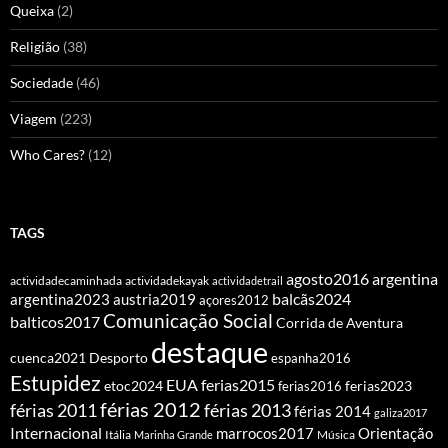
Queixa
(2)
Religião
(38)
Sociedade
(46)
Viagem
(223)
Who Cares?
(12)
TAGS
agosto2016
argentina
actividadecaminhada
actividadekayak
actividadetrail
balcãs2024
argentina2023
austria2019
açores2012
Comunicação Social
balticos2017
Corrida de Aventura
destaque
cuenca2021
Desporto
espanha2016
Estupidez
EUA
ferias2015
etoc2024
ferias2016
ferias2023
férias 2012
férias 2011
férias 2013
férias 2014
galiza2017
Internacional
Orientação
marrocos2017
Itália
Marinha Grande
Música