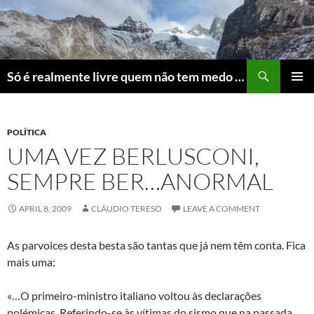
Skip
to
content
Search
Só é realmente livre quem não tem medo do ridículo
PRIMAR
MENU
POLÍTICA
UMA VEZ BERLUSCONI,
SEMPRE BER…ANORMAL
APRIL 8, 2009
CLÁUDIO TERESO
LEAVE A COMMENT
As parvoices desta besta são tantas que já nem têm conta. Fica
mais uma:
«…O primeiro-ministro italiano voltou às declarações
polémicas. Referindo-se às vítimas do sismo que na passada