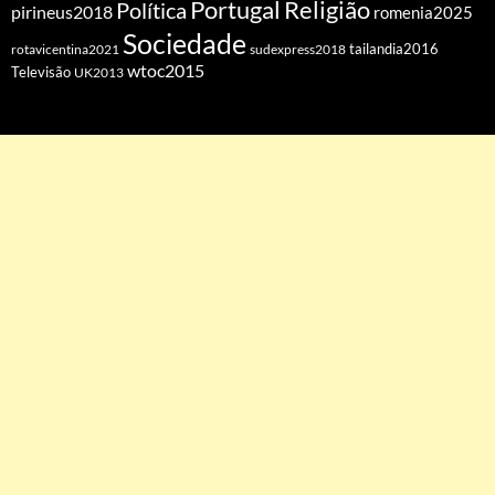
Portugal
Religião
Política
pirineus2018
romenia2025
Sociedade
tailandia2016
rotavicentina2021
sudexpress2018
wtoc2015
Televisão
UK2013