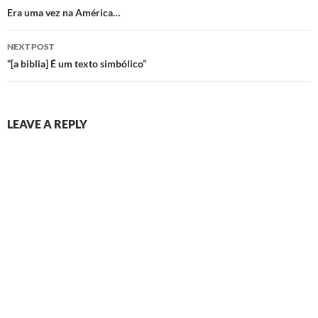
navigation
Era uma vez na América…
NEXT POST
“[a biblia] É um texto simbólico”
LEAVE A REPLY