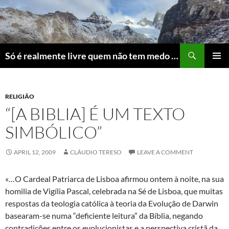
Skip
to
content
Search
Só é realmente livre quem não tem medo do ridículo
PRIMAR
MENU
RELIGIÃO
“[A BIBLIA] É UM TEXTO
SIMBÓLICO”
APRIL 12, 2009
CLÁUDIO TERESO
LEAVE A COMMENT
«…O Cardeal Patriarca de Lisboa afirmou ontem à noite, na sua
homilia de Vigília Pascal, celebrada na Sé de Lisboa, que muitas
respostas da teologia católica à teoria da Evolução de Darwin
basearam-se numa “deficiente leitura” da Bíblia, negando
contradições entre os evolucionistas e a perspectiva cristã da