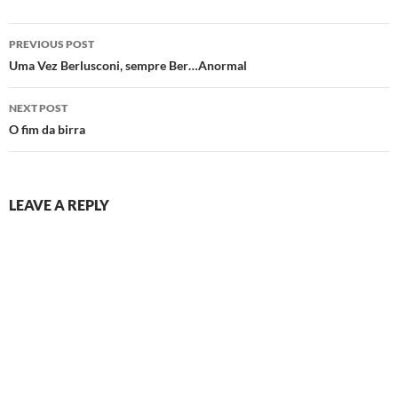
Post
PREVIOUS POST
navigation
Uma Vez Berlusconi, sempre Ber…Anormal
NEXT POST
O fim da birra
LEAVE A REPLY