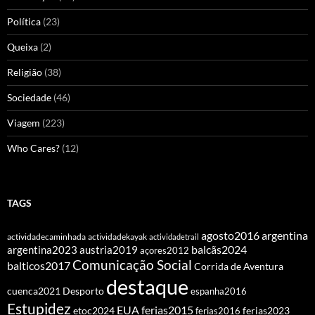
Política
(23)
Queixa
(2)
Religião
(38)
Sociedade
(46)
Viagem
(223)
Who Cares?
(12)
TAGS
agosto2016
argentina
actividadecaminhada
actividadekayak
actividadetrail
balcãs2024
argentina2023
austria2019
açores2012
Comunicação Social
balticos2017
Corrida de Aventura
destaque
cuenca2021
Desporto
espanha2016
Estupidez
EUA
ferias2015
etoc2024
ferias2016
ferias2023