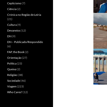
Cepticismo
(7)
Ciência
(2)
Crónica no Região de Leiria
(21)
Cultura
(9)
Devaneios
(12)
DN
(9)
DN – Publicado/Respondido
(6)
FAP, the Book
(2)
Orientação
(27)
Política
(23)
Queixa
(2)
Religião
(38)
Sociedade
(46)
Viagem
(223)
Who Cares?
(12)