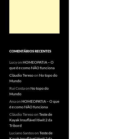
COMENTÁRIOS RECENTES
Lucy
on
HOMEOPATIA – O
que é e como NÃO funciona
Cláudio Tereso
on
No topo do
Mundo
Rui Costa
on
No topo do
Mundo
Ana
on
HOMEOPATIA – O que
é e como NÃO funciona
Cláudio Tereso
on
Teste de
Kayak Insuflável Itiwit 2 da
Tribord
Luciano Santos
on
Teste de
Kayak Insuflável Itiwit 2 da