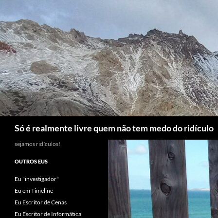
Skip
to
content
Search
Só é realmente livre quem não tem medo do ridículo
sejamos ridículos!
OUTROS EUS
Eu "investigador"
Eu em Timeline
Eu Escritor de Cenas
Eu Escritor de Informática