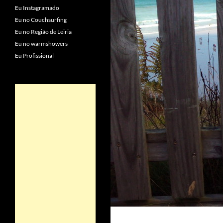
Eu Instagramado
Eu no Couchsurfing
Eu no Região de Leiria
Eu no warmshowers
Eu Profissional