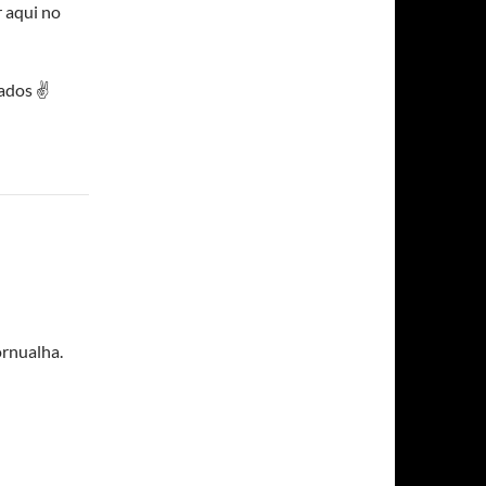
 aqui no
ados ✌️
ornualha.