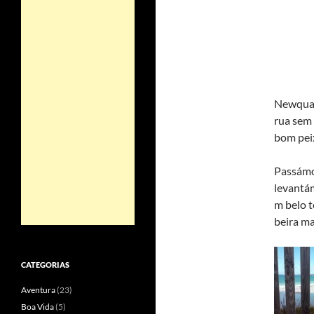
Newquay,
rua sem 
bom pei
Passámo
levantám
m belo t
beira ma
CATEGORIAS
Aventura
(23)
Boa Vida
(5)