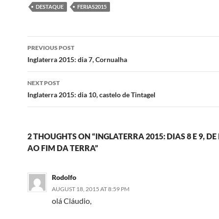
DESTAQUE
FERIAS2015
Post
PREVIOUS POST
navigation
Inglaterra 2015: dia 7, Cornualha
NEXT POST
Inglaterra 2015: dia 10, castelo de Tintagel
2 THOUGHTS ON “INGLATERRA 2015: DIAS 8 E 9, 
AO FIM DA TERRA”
Rodolfo
AUGUST 18, 2015 AT 8:59 PM
olá Cláudio,