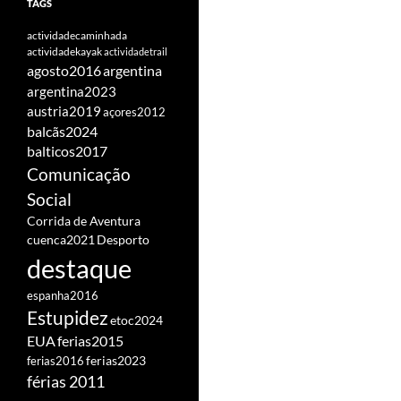
TAGS
actividadecaminhada
actividadekayak
actividadetrail
agosto2016
argentina
argentina2023
austria2019
açores2012
balcãs2024
balticos2017
Comunicação
Social
Corrida de Aventura
cuenca2021
Desporto
destaque
espanha2016
Estupidez
etoc2024
EUA
ferias2015
ferias2016
ferias2023
férias 2011