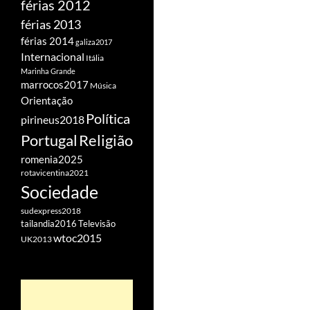
férias 2012
férias 2013
férias 2014
galiza2017
Internacional
Itália
Marinha Grande
marrocos2017
Música
Orientação
Política
pirineus2018
Portugal
Religião
romenia2025
rotavicentina2021
Sociedade
sudexpress2018
tailandia2016
Televisão
wtoc2015
UK2013