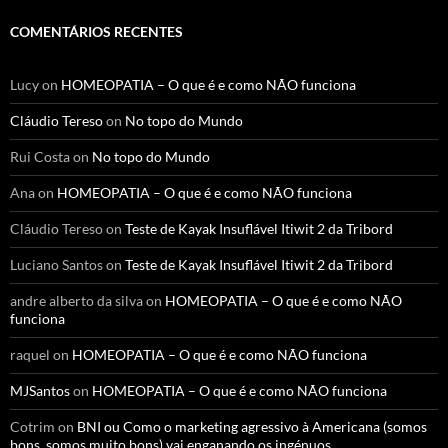
COMENTÁRIOS RECENTES
Lucy
on
HOMEOPATIA – O que é e como NÃO funciona
Cláudio Tereso
on
No topo do Mundo
Rui Costa
on
No topo do Mundo
Ana
on
HOMEOPATIA – O que é e como NÃO funciona
Cláudio Tereso
on
Teste de Kayak Insuflável Itiwit 2 da Tribord
Luciano Santos
on
Teste de Kayak Insuflável Itiwit 2 da Tribord
andre alberto da silva
on
HOMEOPATIA – O que é e como NÃO
funciona
raquel
on
HOMEOPATIA – O que é e como NÃO funciona
MJSantos
on
HOMEOPATIA – O que é e como NÃO funciona
Cotrim
on
BNI ou Como o marketing agressivo à Americana (somos
bons, somos muito bons) vai enganando os ingénuos