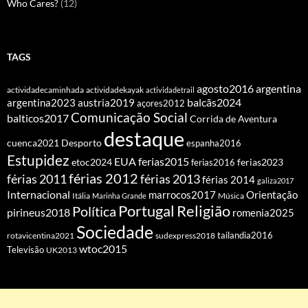
Who Cares?
(12)
TAGS
agosto2016
argentina
actividadecaminhada
actividadekayak
actividadetrail
balcãs2024
argentina2023
austria2019
açores2012
Comunicação Social
balticos2017
Corrida de Aventura
destaque
cuenca2021
Desporto
espanha2016
Estupidez
EUA
ferias2015
etoc2024
ferias2016
ferias2023
férias 2012
férias 2011
férias 2013
férias 2014
galiza2017
Internacional
Orientação
marrocos2017
Itália
Marinha Grande
Música
Portugal
Religião
Política
pirineus2018
romenia2025
Sociedade
tailandia2016
rotavicentina2021
sudexpress2018
wtoc2015
Televisão
UK2013