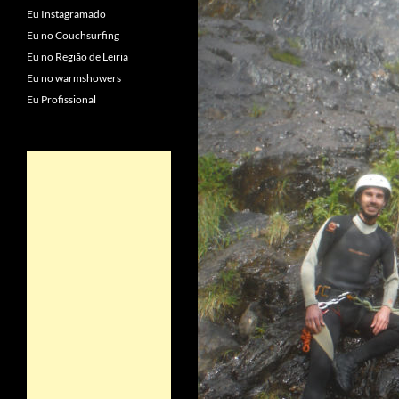
Eu Instagramado
Eu no Couchsurfing
Eu no Região de Leiria
Eu no warmshowers
Eu Profissional