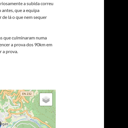
riosamente a subida correu
 antes, que a equipa
r de lá o que nem sequer
mas que culminaram numa
 vencer a prova dos 90km em
r a prova.