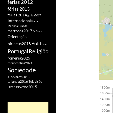
férias 2012
férias 2013
férias 2014
galiza2017
Internacional
Itália
Marinha Grande
marrocos2017
Música
Orientação
Política
pirineus2018
Portugal
Religião
romenia2025
rotavicentina2021
Sociedade
sudexpress2018
tailandia2016
Televisão
wtoc2015
UK2013