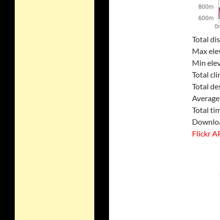
Total di
Max ele
Min elev
Total cl
Total de
Average
Total ti
Downloa
Flickr A