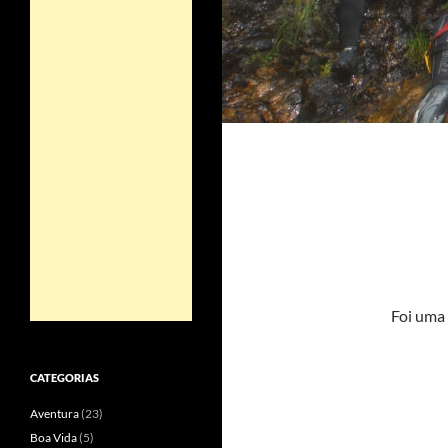
Foi uma 
CATEGORIAS
Aventura
(23)
Boa Vida
(5)