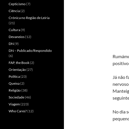
Cepticismo
(7)
Ciência
(2)
Crónica no Região de Leiria
(21)
Cultura
(9)
Devaneios
(12)
DN
(9)
DN – Publicado/Respondido
(6)
Rumámos,
FAP, the Book
(2)
positivo
Orientação
(27)
Política
(23)
Já não f
Queixa
(2)
nervoso
Religião
(38)
Manteiga
Sociedade
(46)
seguinte
Viagem
(223)
Who Cares?
(12)
No dia s
pequeno