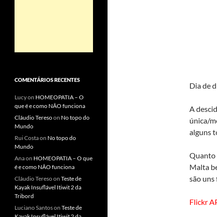
COMENTÁRIOS RECENTES
Dia de d
Lucy
on
HOMEOPATIA – O
que é e como NÃO funciona
A descid
Cláudio Tereso
on
No topo do
única/me
Mundo
alguns t
Rui Costa
on
No topo do
Mundo
Quanto 
Ana
on
HOMEOPATIA – O que
Malta be
é e como NÃO funciona
são uns f
Cláudio Tereso
on
Teste de
Kayak Insuflável Itiwit 2 da
Tribord
Flickr A
Luciano Santos
on
Teste de
Kayak Insuflável Itiwit 2 da