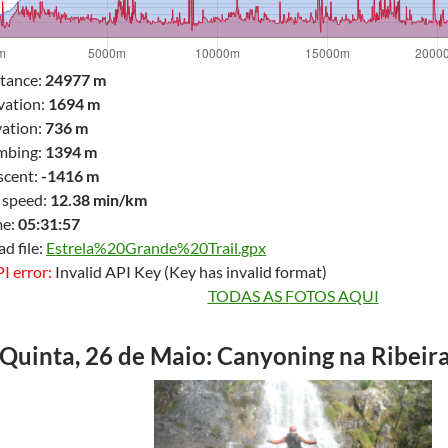
stance:
24977 m
vation:
1694 m
ation:
736 m
imbing:
1394 m
scent:
-1416 m
 speed:
12.38 min/km
me:
05:31:57
d file:
Estrela%20Grande%20Trail.gpx
PI error:
Invalid API Key (Key has invalid format)
TODAS AS FOTOS AQUI
Quinta, 26 de Maio: Canyoning na Ribeir