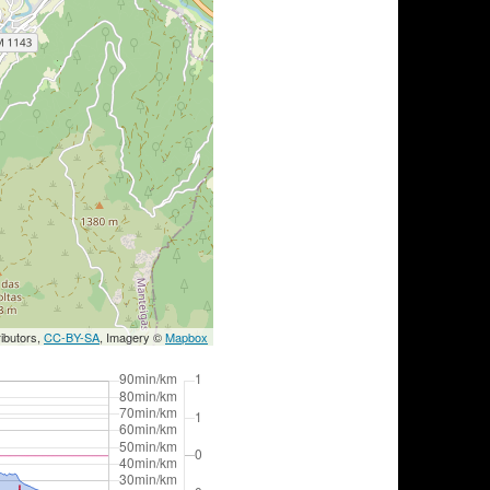
ibutors,
CC-BY-SA
, Imagery ©
Mapbox