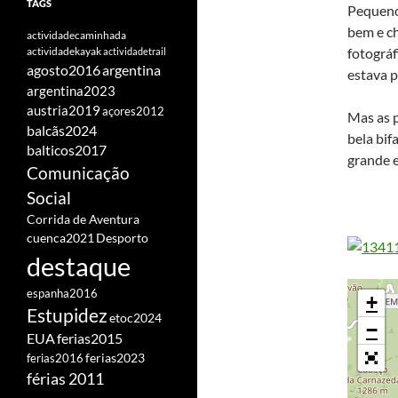
TAGS
Pequeno
bem e ch
actividadecaminhada
fotográf
actividadekayak
actividadetrail
agosto2016
argentina
estava p
argentina2023
austria2019
açores2012
Mas as 
balcãs2024
bela bif
balticos2017
grande e
Comunicação
Social
Corrida de Aventura
cuenca2021
Desporto
destaque
espanha2016
+
Estupidez
etoc2024
−
EUA
ferias2015
ferias2016
ferias2023
férias 2011