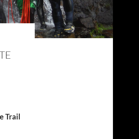
TE
 Trail