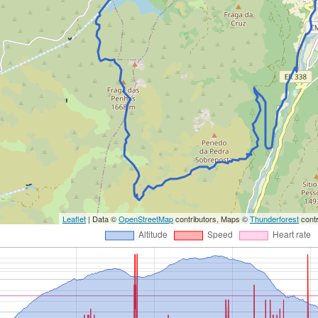
Leaflet
| Data ©
OpenStreetMap
contributors, Maps ©
Thunderforest
contr