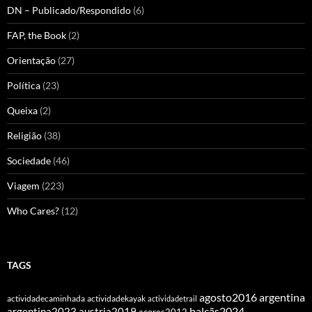
DN – Publicado/Respondido
(6)
FAP, the Book
(2)
Orientação
(27)
Política
(23)
Queixa
(2)
Religião
(38)
Sociedade
(46)
Viagem
(223)
Who Cares?
(12)
TAGS
agosto2016
argentina
actividadecaminhada
actividadekayak
actividadetrail
balcãs2024
argentina2023
austria2019