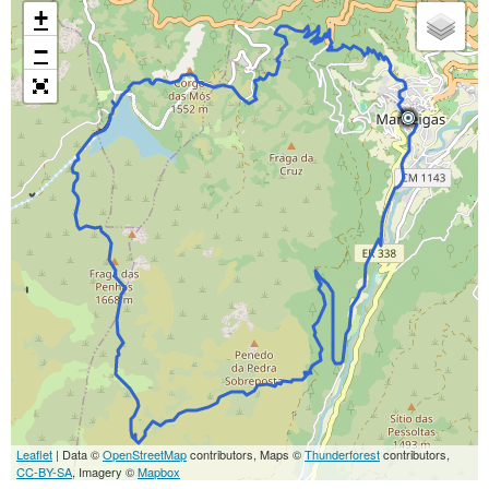
+
−
Leaflet
| Data ©
OpenStreetMap
contributors, Maps ©
Thunderforest
contributors,
CC-BY-SA
, Imagery ©
Mapbox