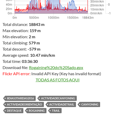
Total distance:
18843 m
Max elevation:
159 m
Min elevation:
2 m
Total climbing:
579 m
Total descent:
-579 m
Average speed:
10.47 min/km
Total time:
03:36:30
Download file:
Rogaining%20do%20Sado.gpx
Flickr API error:
Invalid API Key (Key has invalid format)
TODAS AS FOTOS AQUI
8DIAS3TAREIAS2016
ACTIVIDADECANYONING
ACTIVIDADEORIENTAÇÃO
ACTIVIDADETRAIL
CANYONING
DESTAQUE
ROGAINING
TRAIL