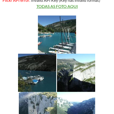
Flickr API error:
Invalid API Key (Key has invalid format)
TODAS AS FOTO AQUI