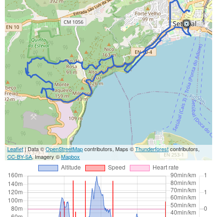
Leaflet
| Data ©
OpenStreetMap
contributors, Maps ©
Thunderforest
contributors,
CC-BY-SA
, Imagery ©
Mapbox