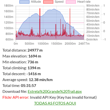
Total distance:
24977 m
Max elevation:
1694 m
Min elevation:
736 m
Total climbing:
1394 m
Total descent:
-1416 m
Average speed:
12.38 min/km
Total time:
05:31:57
Download file:
Estrela%20Grande%20Trail.gpx
Flickr API error:
Invalid API Key (Key has invalid format)
TODAS AS FOTOS AQUI