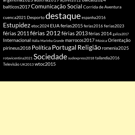
açores2012
Comunicação Social
balticos2017
Corrida de Aventura
destaque
cuenca2021
Desporto
espanha2016
Estupidez
EUA
ferias2015
etoc2024
ferias2016
ferias2023
férias 2012
férias 2011
férias 2013
férias 2014
galiza2017
Internacional
Orientação
marrocos2017
Itália
Marinha Grande
Música
Portugal
Religião
Política
pirineus2018
romenia2025
Sociedade
tailandia2016
rotavicentina2021
sudexpress2018
wtoc2015
Televisão
UK2013