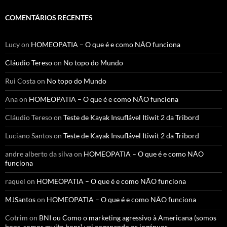
COMENTÁRIOS RECENTES
Lucy
on
HOMEOPATIA – O que é e como NÃO funciona
Cláudio Tereso
on
No topo do Mundo
Rui Costa
on
No topo do Mundo
Ana
on
HOMEOPATIA – O que é e como NÃO funciona
Cláudio Tereso
on
Teste de Kayak Insuflável Itiwit 2 da Tribord
Luciano Santos
on
Teste de Kayak Insuflável Itiwit 2 da Tribord
andre alberto da silva
on
HOMEOPATIA – O que é e como NÃO
funciona
raquel
on
HOMEOPATIA – O que é e como NÃO funciona
MJSantos
on
HOMEOPATIA – O que é e como NÃO funciona
Cotrim
on
BNI ou Como o marketing agressivo à Americana (somos
bons, somos muito bons) vai enganando os ingénuos