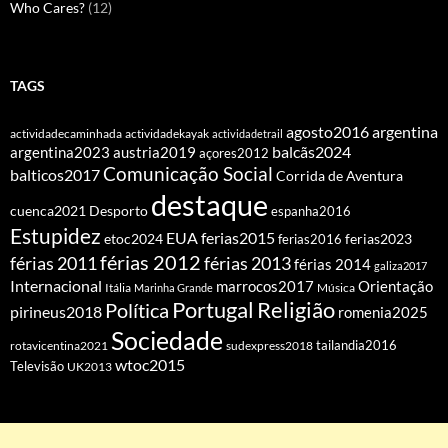
Who Cares?
(12)
TAGS
agosto2016
argentina
actividadecaminhada
actividadekayak
actividadetrail
balcãs2024
argentina2023
austria2019
açores2012
Comunicação Social
balticos2017
Corrida de Aventura
destaque
cuenca2021
Desporto
espanha2016
Estupidez
EUA
ferias2015
etoc2024
ferias2016
ferias2023
férias 2012
férias 2011
férias 2013
férias 2014
galiza2017
Internacional
Orientação
marrocos2017
Itália
Marinha Grande
Música
Portugal
Religião
Política
pirineus2018
romenia2025
Sociedade
tailandia2016
rotavicentina2021
sudexpress2018
wtoc2015
Televisão
UK2013