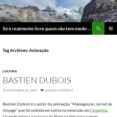
Skip
to
content
Search
Só é realmente livre quem não tem medo do ridículo
PRIMAR
MENU
Tag Archives: Animação
CULTURA
BASTIEN DUBOIS
DECEMBER 22, 2009
LEAVE A COMMENT
Bastien Dubois é o autor da animação “Madagascar, carnet de
Voyage” que foi exibida em Leiria na extensão do
Cinanima
.
Quando estava à procura do filme na Net para o rever