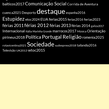
Comunicação Social
balticos2017
Corrida de Aventura
destaque
cuenca2021
Desporto
espanha2016
Estupidez
EUA
ferias2015
etoc2024
ferias2016
ferias2023
férias 2012
férias 2011
férias 2013
férias 2014
galiza2017
Internacional
Orientação
marrocos2017
Itália
Marinha Grande
Música
Portugal
Religião
Política
pirineus2018
romenia2025
Sociedade
tailandia2016
rotavicentina2021
sudexpress2018
wtoc2015
Televisão
UK2013