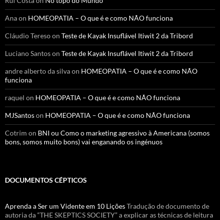
Rui Costa
on
No topo do Mundo
Ana
on
HOMEOPATIA – O que é e como NÃO funciona
Cláudio Tereso
on
Teste de Kayak Insuflável Itiwit 2 da Tribord
Luciano Santos
on
Teste de Kayak Insuflável Itiwit 2 da Tribord
andre alberto da silva
on
HOMEOPATIA – O que é e como NÃO
funciona
raquel
on
HOMEOPATIA – O que é e como NÃO funciona
MJSantos
on
HOMEOPATIA – O que é e como NÃO funciona
Cotrim
on
BNI ou Como o marketing agressivo à Americana (somos
bons, somos muito bons) vai enganando os ingénuos
DOCUMENTOS CÉPTICOS
Aprenda a Ser um Vidente em 10 Lições
Tradução de documento de
autoria da “THE SKEPTICS SOCIETY” a explicar as técnicas de leitura