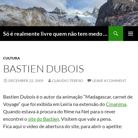
Skip
to
content
Search
Só é realmente livre quem não tem medo do ridículo
PRIMAR
MENU
CULTURA
BASTIEN DUBOIS
DECEMBER 22, 2009
CLÁUDIO TERESO
LEAVE A COMMENT
Bastien Dubois é o autor da animação “Madagascar, carnet de
Voyage” que foi exibida em Leiria na extensão do
Cinanima
.
Quando estava à procura do filme na Net para o rever
encontrei o
site do Bastien
. Visitem que vale a pena.
Fica aqui o vídeo de abertura do site, para abrir o apetite: