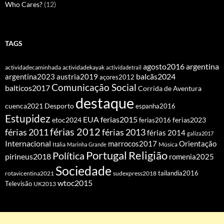
Who Cares?
(12)
TAGS
agosto2016
argentina
actividadecaminhada
actividadekayak
actividadetrail
balcãs2024
argentina2023
austria2019
açores2012
Comunicação Social
balticos2017
Corrida de Aventura
destaque
cuenca2021
Desporto
espanha2016
Estupidez
EUA
ferias2015
etoc2024
ferias2016
ferias2023
férias 2012
férias 2011
férias 2013
férias 2014
galiza2017
Internacional
Orientação
marrocos2017
Itália
Marinha Grande
Música
Portugal
Religião
Política
pirineus2018
romenia2025
Sociedade
tailandia2016
rotavicentina2021
sudexpress2018
wtoc2015
Televisão
UK2013