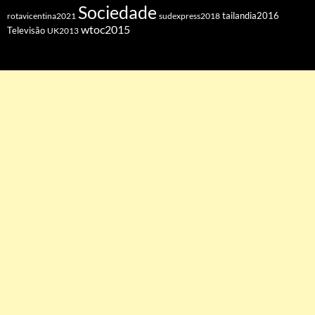
Sociedade
tailandia2016
rotavicentina2021
sudexpress2018
wtoc2015
Televisão
UK2013