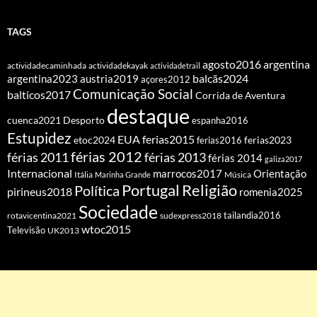
TAGS
agosto2016
argentina
actividadecaminhada
actividadekayak
actividadetrail
balcãs2024
argentina2023
austria2019
açores2012
Comunicação Social
balticos2017
Corrida de Aventura
destaque
cuenca2021
Desporto
espanha2016
Estupidez
EUA
ferias2015
etoc2024
ferias2016
ferias2023
férias 2012
férias 2011
férias 2013
férias 2014
galiza2017
Internacional
Orientação
marrocos2017
Itália
Marinha Grande
Música
Portugal
Religião
Política
pirineus2018
romenia2025
Sociedade
tailandia2016
rotavicentina2021
sudexpress2018
wtoc2015
Televisão
UK2013