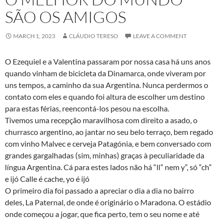
SÃO OS AMIGOS
MARCH 1, 2023
CLÁUDIO TERESO
LEAVE A COMMENT
O Ezequiel e a Valentina passaram por nossa casa há uns anos
quando vinham de bicicleta da Dinamarca, onde viveram por
uns tempos, a caminho da sua Argentina. Nunca perdermos o
contato com eles e quando foi altura de escolher um destino
para estas férias, reencontá-los pesou na escolha.
Tivemos uma recepção maravilhosa com direito a asado, o
churrasco argentino, ao jantar no seu belo terraço, bem regado
com vinho Malvec e cerveja Patagónia, e bem conversado com
grandes gargalhadas (sim, minhas) graças à peculiaridade da
língua Argentina. Cá para estes lados não há “ll” nem y”, só “ch”
e ijó Calle é cache, yo é ijó
O primeiro dia foi passado a apreciar o dia a dia no bairro
deles, La Paternal, de onde é originário o Maradona. O estádio
onde começou a jogar, que fica perto, tem o seu nome e até