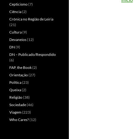
Cepticismo
(7)
Ciência
(2)
Crónica no Região de Leiria
(21)
Cultura
(9)
Devaneios
(12)
DN
(9)
DN – Publicado/Respondido
(6)
FAP, the Book
(2)
Orientação
(27)
Política
(23)
Queixa
(2)
Religião
(38)
Sociedade
(46)
Viagem
(223)
Who Cares?
(12)