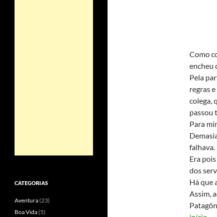
Como co
encheu d
Pela par
regras e
colega, 
passou 
Para mim
Demasia
falhava.
Era pois
dos serv
Há que a
CATEGORIAS
Assim, 
Aventura
(23)
Patagôni
Boa Vida
(5)
início