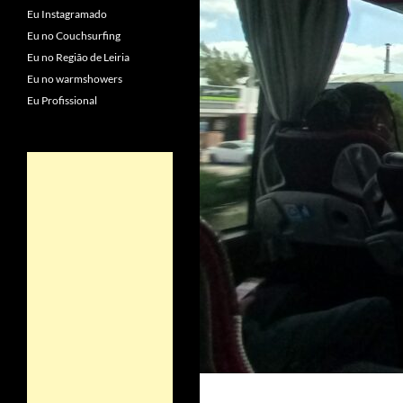
Eu Instagramado
Eu no Couchsurfing
Eu no Região de Leiria
Eu no warmshowers
Eu Profissional