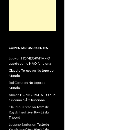
COMENTÁRIOS RECENTES
Lucy
on
HOMEOPATIA – O
que é e como NÃO funciona
Cláudio Tereso
on
No topo do
Mundo
Rui Costa
on
No topo do
Mundo
Ana
on
HOMEOPATIA – O que
é e como NÃO funciona
Cláudio Tereso
on
Teste de
Kayak Insuflável Itiwit 2 da
Tribord
Luciano Santos
on
Teste de
Kayak Insuflável Itiwit 2 da