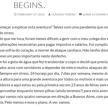
BEGINS..
FEBRUARY 27, 2023
CLÁUDIO TERESO
LEAVE A COMMEN
meçar a explicar esta aventura? Talvez com uma pandemia que nos
e stress.
te que me toca, foram meses difíceis a gerir com o meu colega do
 alterações necessárias para pagar impostos e salários. Foi compl
que sofria do coração, a morrer de ataque cardíaco. Não tenho dúvi
teve um peso importante neste desfecho.
 foi a gota de água que fez transbordar o copo e decidi que preci
dos anos com servidores a depender de mim e muitos ataques de
 Sempre em stress. 24 horaqs por dia, 7 dias por semana, mesmo dur
 a altura para uma grande aventura por todos os motivos e mais um
idores e aqui estou eu pela primeira vez em 23 anos de férias sem
proveitar enquanto temos pilhas (ainda teremos?) para esta aven
aqui vamos nós quatro semanas em direção a Buenos Aires, com pa
a. Pelo menos é esse o plano. A ver, vamos.