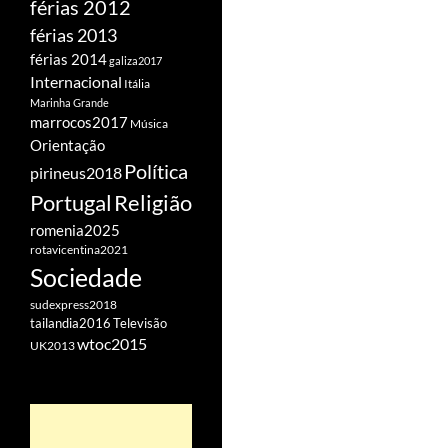
férias 2012
férias 2013
férias 2014
galiza2017
Internacional
Itália
Marinha Grande
marrocos2017
Música
Orientação
Política
pirineus2018
Portugal
Religião
romenia2025
rotavicentina2021
Sociedade
sudexpress2018
tailandia2016
Televisão
wtoc2015
UK2013