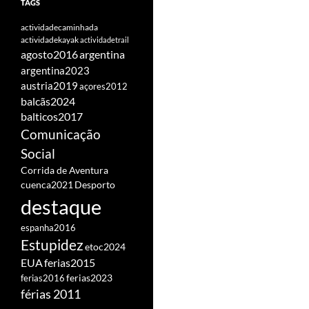
TAGS
actividadecaminhada
actividadekayak
actividadetrail
agosto2016
argentina
argentina2023
austria2019
açores2012
balcãs2024
balticos2017
Comunicação
Social
Corrida de Aventura
cuenca2021
Desporto
destaque
espanha2016
Estupidez
etoc2024
EUA
ferias2015
ferias2016
ferias2023
férias 2011