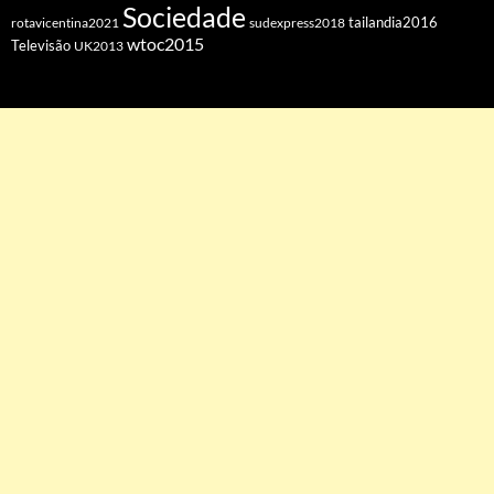
Sociedade
tailandia2016
rotavicentina2021
sudexpress2018
wtoc2015
Televisão
UK2013