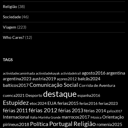
Religião
(38)
Sociedade
(46)
Viagem
(223)
Who Cares?
(12)
TAGS
agosto2016
argentina
actividadecaminhada
actividadekayak
actividadetrail
balcãs2024
argentina2023
austria2019
açores2012
Comunicação Social
balticos2017
Corrida de Aventura
destaque
cuenca2021
Desporto
espanha2016
Estupidez
EUA
ferias2015
etoc2024
ferias2016
ferias2023
férias 2012
férias 2011
férias 2013
férias 2014
galiza2017
Internacional
Orientação
marrocos2017
Itália
Marinha Grande
Música
Portugal
Religião
Política
pirineus2018
romenia2025