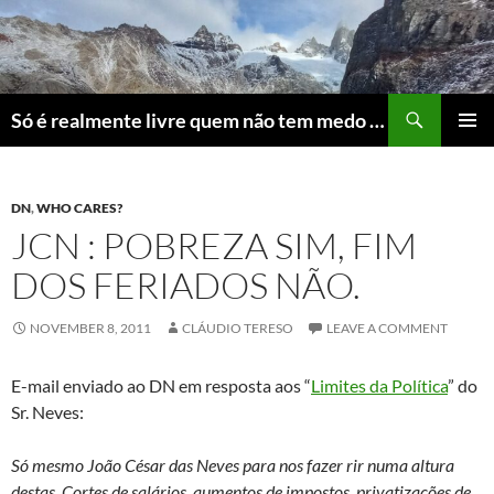
Skip
to
content
Search
Só é realmente livre quem não tem medo do ridículo
PRIMAR
MENU
DN
,
WHO CARES?
JCN : POBREZA SIM, FIM
DOS FERIADOS NÃO.
NOVEMBER 8, 2011
CLÁUDIO TERESO
LEAVE A COMMENT
E-mail enviado ao DN em resposta aos “
Limites da Política
” do
Sr. Neves:
Só mesmo João César das Neves para nos fazer rir numa altura
destas. Cortes de salários, aumentos de impostos, privatizações de