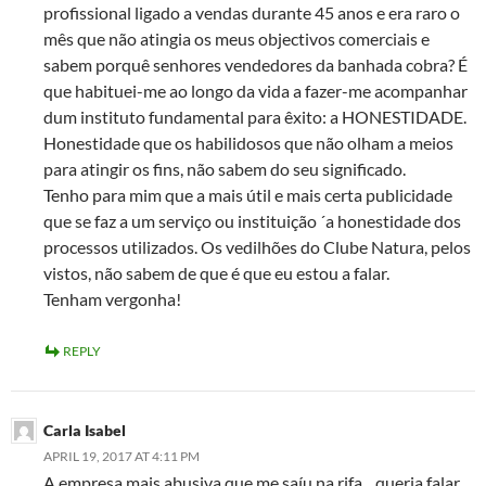
profissional ligado a vendas durante 45 anos e era raro o
mês que não atingia os meus objectivos comerciais e
sabem porquê senhores vendedores da banhada cobra? É
que habituei-me ao longo da vida a fazer-me acompanhar
dum instituto fundamental para êxito: a HONESTIDADE.
Honestidade que os habilidosos que não olham a meios
para atingir os fins, não sabem do seu significado.
Tenho para mim que a mais útil e mais certa publicidade
que se faz a um serviço ou instituição ´a honestidade dos
processos utilizados. Os vedilhões do Clube Natura, pelos
vistos, não sabem de que é que eu estou a falar.
Tenham vergonha!
REPLY
Carla Isabel
APRIL 19, 2017 AT 4:11 PM
A empresa mais abusiva que me saíu na rifa…queria falar