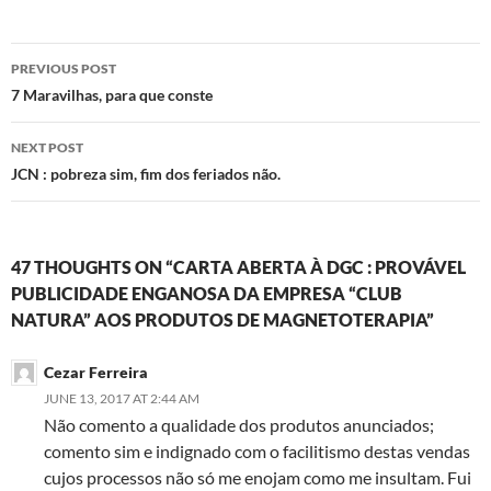
Post
PREVIOUS POST
navigation
7 Maravilhas, para que conste
NEXT POST
JCN : pobreza sim, fim dos feriados não.
47 THOUGHTS ON “CARTA ABERTA À DGC : PROVÁVEL
PUBLICIDADE ENGANOSA DA EMPRESA “CLUB
NATURA” AOS PRODUTOS DE MAGNETOTERAPIA”
Cezar Ferreira
JUNE 13, 2017 AT 2:44 AM
Não comento a qualidade dos produtos anunciados;
comento sim e indignado com o facilitismo destas vendas
cujos processos não só me enojam como me insultam. Fui