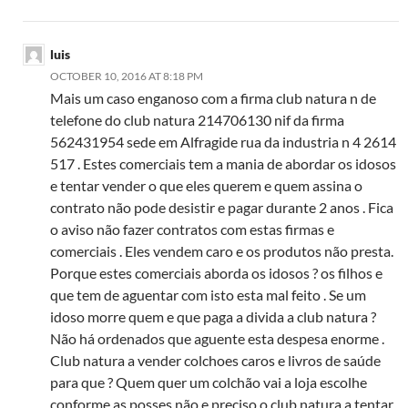
luis
OCTOBER 10, 2016 AT 8:18 PM
Mais um caso enganoso com a firma club natura n de
telefone do club natura 214706130 nif da firma
562431954 sede em Alfragide rua da industria n 4 2614
517 . Estes comerciais tem a mania de abordar os idosos
e tentar vender o que eles querem e quem assina o
contrato não pode desistir e pagar durante 2 anos . Fica
o aviso não fazer contratos com estas firmas e
comerciais . Eles vendem caro e os produtos não presta.
Porque estes comerciais aborda os idosos ? os filhos e
que tem de aguentar com isto esta mal feito . Se um
idoso morre quem e que paga a divida a club natura ?
Não há ordenados que aguente esta despesa enorme .
Club natura a vender colchoes caros e livros de saúde
para que ? Quem quer um colchão vai a loja escolhe
conforme as posses não e preciso o club natura a tentar