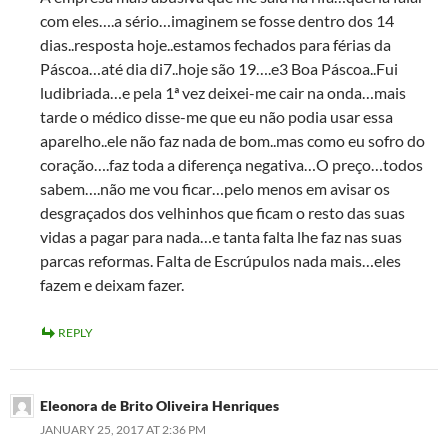
com eles….a sério…imaginem se fosse dentro dos 14
dias..resposta hoje..estamos fechados para férias da
Páscoa…até dia di7..hoje são 19….e3 Boa Páscoa..Fui
ludibriada…e pela 1ª vez deixei-me cair na onda…mais
tarde o médico disse-me que eu não podia usar essa
aparelho..ele não faz nada de bom..mas como eu sofro do
coração….faz toda a diferença negativa…O preço…todos
sabem….não me vou ficar…pelo menos em avisar os
desgraçados dos velhinhos que ficam o resto das suas
vidas a pagar para nada…e tanta falta lhe faz nas suas
parcas reformas. Falta de Escrúpulos nada mais…eles
fazem e deixam fazer.
REPLY
Eleonora de Brito Oliveira Henriques
JANUARY 25, 2017 AT 2:36 PM