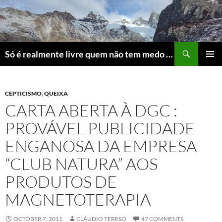
Skip
to
content
Search
Só é realmente livre quem não tem medo do ridículo
PRIMAR
MENU
CEPTICISMO
,
QUEIXA
CARTA ABERTA À DGC :
PROVÁVEL PUBLICIDADE
ENGANOSA DA EMPRESA
“CLUB NATURA” AOS
PRODUTOS DE
MAGNETOTERAPIA
OCTOBER 7, 2011
CLÁUDIO TERESO
47 COMMENTS