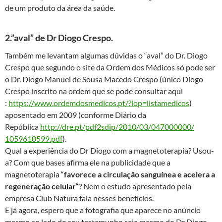
de um produto da área da saúde.
2.”aval” de Dr Diogo Crespo.
Também me levantam algumas dúvidas o “aval” do Dr. Diogo
Crespo que segundo o site da Ordem dos Médicos só pode ser
o Dr. Diogo Manuel de Sousa Macedo Crespo (único Diogo
Crespo inscrito na ordem que se pode consultar aqui
:
https://www.ordemdosmedicos.
pt/?lop=listamedicos
)
aposentado em 2009 (conforme Diário da
República
http://dre.pt/
pdf2sdip/2010/03/047000000/
1059610599.pdf
).
Qual a experiência do Dr Diogo com a magnetoterapia? Usou-
a? Com que bases afirma ele na publicidade que a
magnetoterapia “
favorece a circulação sanguínea e acelera a
regeneração celular
“? Nem o estudo apresentado pela
empresa Club Natura fala nesses benefícios.
E já agora, espero que a fotografia que aparece no anúncio
mesmo ao lado do seu testemunho seja mesmo do Dr Diogo