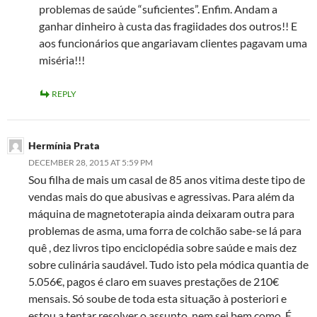
problemas de saúde “suficientes”. Enfim. Andam a
ganhar dinheiro à custa das fragiidades dos outros!! E
aos funcionários que angariavam clientes pagavam uma
miséria!!!
REPLY
Hermínia Prata
DECEMBER 28, 2015 AT 5:59 PM
Sou filha de mais um casal de 85 anos vitima deste tipo de
vendas mais do que abusivas e agressivas. Para além da
máquina de magnetoterapia ainda deixaram outra para
problemas de asma, uma forra de colchão sabe-se lá para
quê , dez livros tipo enciclopédia sobre saúde e mais dez
sobre culinária saudável. Tudo isto pela módica quantia de
5.056€, pagos é claro em suaves prestações de 210€
mensais. Só soube de toda esta situação à posteriori e
estou a tentar resolver o assunto, nem sei bem como. É