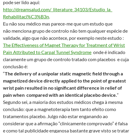
pode ser lido aqui:
http://dreamsalud.com/_
literature_34103/Estudio_la_
Rehabilitaci%C3%B3n
.
Eu não sou médico mas parece-me que um estudo que
não menciona grupo de controlo não tem qualquer espécie de
validade, algo que não acontece, por exemplo neste estudo :
The Effectiveness of Magnet Therapy for Treatment of Wrist
Pain Attributed to Carpal Tunnel Syndrome
onde é indicado
claramente um grupo de controlo tratado com placebos e cuja
conclusão é:
“
The delivery of a unipolar static magnetic field through a
magnetized device directly applied to the point of greatest
wrist pain resulted in no significant difference in relief of
pain when compared with an identical placebo device.
“
Segundo sei, a maioria dos estudos médicos chega à mesma
conclusão: que a magnetoterapia tem tanto efeito como
tratamentos placebo. Julgo não estar enganando ao
considerar que a afirmação “clinicamente comprovado” é falsa
e como tal publicidade enganosa bastante grave visto se tratar