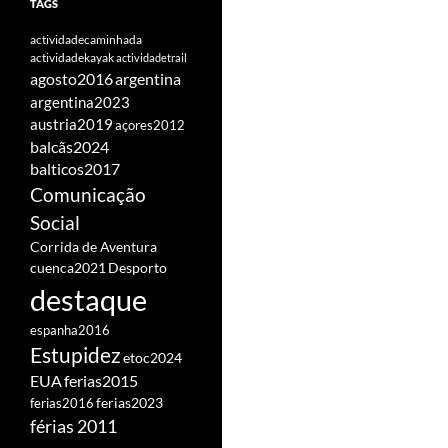
TAGS
actividadecaminhada
actividadekayak
actividadetrail
agosto2016
argentina
argentina2023
austria2019
açores2012
balcãs2024
balticos2017
Comunicação
Social
Corrida de Aventura
cuenca2021
Desporto
destaque
espanha2016
Estupidez
etoc2024
EUA
ferias2015
ferias2016
ferias2023
férias 2011