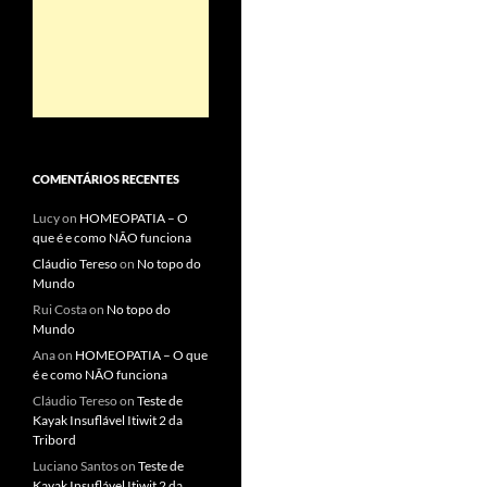
COMENTÁRIOS RECENTES
Lucy
on
HOMEOPATIA – O
que é e como NÃO funciona
Cláudio Tereso
on
No topo do
Mundo
Rui Costa
on
No topo do
Mundo
Ana
on
HOMEOPATIA – O que
é e como NÃO funciona
Cláudio Tereso
on
Teste de
Kayak Insuflável Itiwit 2 da
Tribord
Luciano Santos
on
Teste de
Kayak Insuflável Itiwit 2 da