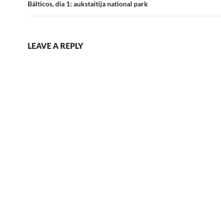
Bálticos, dia 1: aukstaitija national park
LEAVE A REPLY