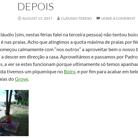
DEPOIS
AUGUST 15, 2017
CLÁUDIO TERESO
LEAVE A COMMENT
láudio (sim, nestas férias falei na terceira pessoa) não tentou boico
é nas praias. Acho que atingimos a quota máxima de praias por fér
omeçou calmamente com “nos outros” a aproveitar bem o nosso 
 a descer em direcção a casa. Aproveitámos e passamos por Padr
s, a ver se estes funcionam porque ultimamente só temos apanhad
ida tivemos um piquenique no
Boiro
. e por fim para acabar em be
aias do
Grove
.