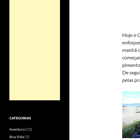
Hoje o C
enfoque 
manhã c
começar
pimento
De segu
pelas pr
CATEGORIAS
Aventura
(23)
Boa Vida
(5)