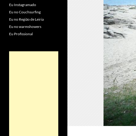
Eu Instagramado
Eu no Couchsurfing
Eu no Região de Leiria
Eu no warmshowers
Eu Profissional