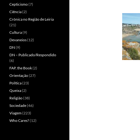
Cepticismo
(7)
Ciência
(2)
Crónica no Região de Leiria
(21)
Cultura
(9)
Devaneios
(12)
DN
(9)
DN – Publicado/Respondido
(6)
FAP, the Book
(2)
Orientação
(27)
Política
(23)
Queixa
(2)
Religião
(38)
Sociedade
(46)
Viagem
(223)
Who Cares?
(12)